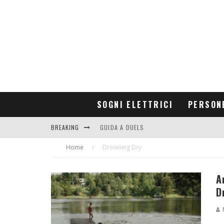
SOGNI ELETTRICI
PERSON
BREAKING
GUIDA A DUELS
Home
CONTRIBUTORS
Drowning Dry
A
D
M