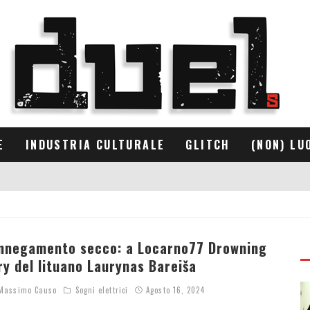
E
INDUSTRIA CULTURALE
GLITCH
(NON) LU
nnegamento secco: a Locarno77 Drowning
ry del lituano Laurynas Bareiša
assimo Causo
Sogni elettrici
Agosto 16, 2024