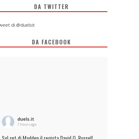
DA TWITTER
weet di @duelsit
DA FACEBOOK
duels.it
7 hours ago
Sul set di Madden il regista David O. Russell