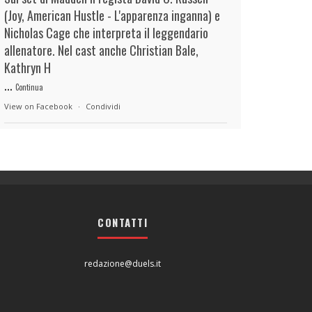
(Joy, American Hustle - L'apparenza inganna) e
Nicholas Cage che interpreta il leggendario
allenatore. Nel cast anche Christian Bale,
Kathryn H
...
Continua
View on Facebook
·
Condividi
duels.it
8 hours ago
View on Facebook
·
Condividi
CONTATTI
duels.it
8 hours ago
View on Facebook
·
Condividi
redazione@duels.it