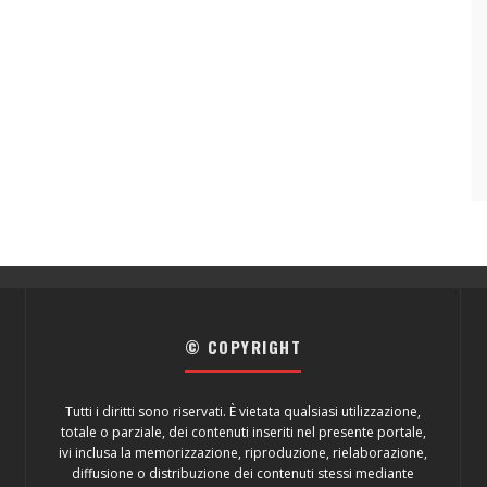
© COPYRIGHT
Tutti i diritti sono riservati. È vietata qualsiasi utilizzazione,
totale o parziale, dei contenuti inseriti nel presente portale,
ivi inclusa la memorizzazione, riproduzione, rielaborazione,
diffusione o distribuzione dei contenuti stessi mediante