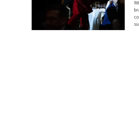
Ri
br
co
su