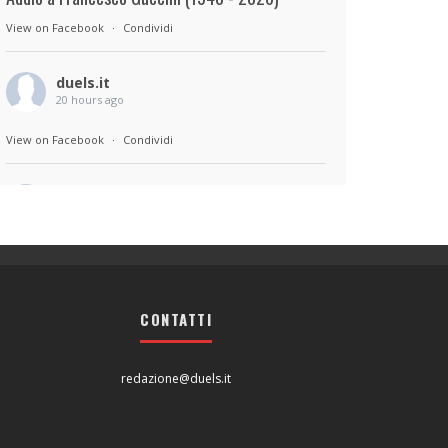
View on Facebook
·
Condividi
duels.it
20 hours ago
View on Facebook
·
Condividi
duels.it
20 hours ago
Sul set di Bad Lieutenant: Tokyo di Takashi
Miike, con Shun Oguri, Lily James , Liv
Morganremake. Remake di Bad Lieutenant di
CONTATTI
Abel Ferrara
View on Facebook
·
Condividi
redazione@duels.it