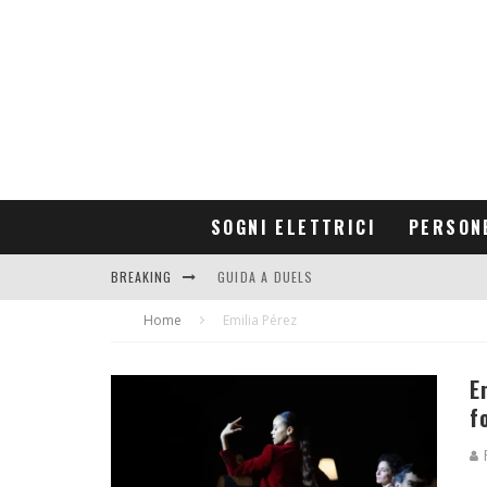
SOGNI ELETTRICI
PERSON
BREAKING
GUIDA A DUELS
Home
CONTRIBUTORS
Emilia Pérez
E
f
F