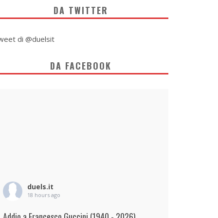
DA TWITTER
weet di @duelsit
DA FACEBOOK
duels.it
18 hours ago
Addio a Francesco Guccini (1940 - 2026)