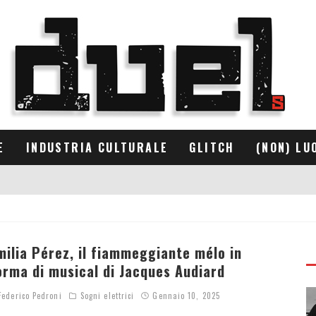
E
INDUSTRIA CULTURALE
GLITCH
(NON) LU
milia Pérez, il fiammeggiante mélo in
orma di musical di Jacques Audiard
ederico Pedroni
Sogni elettrici
Gennaio 10, 2025