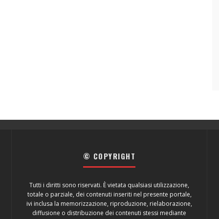
© COPYRIGHT
Tutti i diritti sono riservati. È vietata qualsiasi utilizzazione,
totale o parziale, dei contenuti inseriti nel presente portale,
ivi inclusa la memorizzazione, riproduzione, rielaborazione,
diffusione o distribuzione dei contenuti stessi mediante