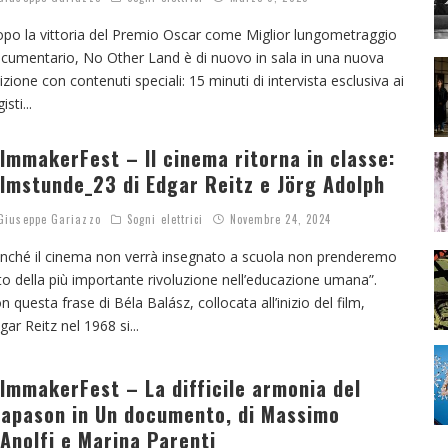
po la vittoria del Premio Oscar come Miglior lungometraggio
cumentario, No Other Land è di nuovo in sala in una nuova
izione con contenuti speciali: 15 minuti di intervista esclusiva ai
gisti
...
ilmmakerFest – Il cinema ritorna in classe:
ilmstunde_23 di Edgar Reitz e Jörg Adolph
iuseppe Gariazzo
Sogni elettrici
Novembre 24, 2024
inché il cinema non verrà insegnato a scuola non prenderemo
to della più importante rivoluzione nell’educazione umana”.
n questa frase di Béla Balász, collocata all’inizio del film,
gar Reitz nel 1968 si
...
ilmmakerFest – La difficile armonia del
iapason in Un documento, di Massimo
’Anolfi e Marina Parenti