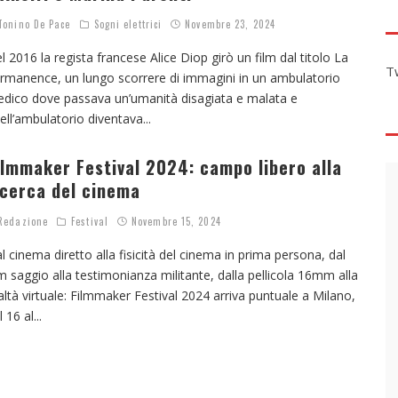
onino De Pace
Sogni elettrici
Novembre 23, 2024
l 2016 la regista francese Alice Diop girò un film dal titolo La
T
rmanence, un lungo scorrere di immagini in un ambulatorio
dico dove passava un’umanità disagiata e malata e
ell’ambulatorio diventava
...
ilmmaker Festival 2024: campo libero alla
icerca del cinema
edazione
Festival
Novembre 15, 2024
l cinema diretto alla fisicità del cinema in prima persona, dal
lm saggio alla testimonianza militante, dalla pellicola 16mm alla
altà virtuale: Filmmaker Festival 2024 arriva puntuale a Milano,
l 16 al
...