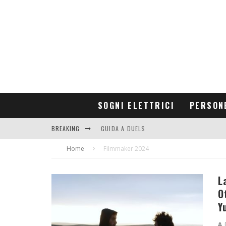
SOGNI ELETTRICI
PERSON
BREAKING
GUIDA A DUELS
Home
CONTRIBUTORS
Filmmaker 2024
L
O
Y
G