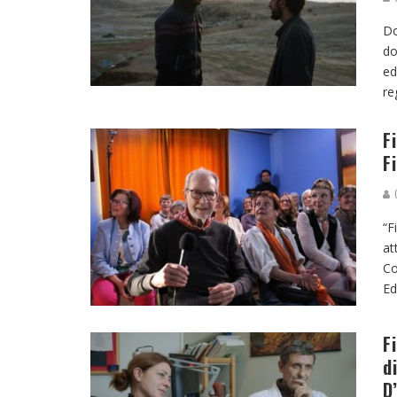
Do
do
ed
re
F
F
G
“F
at
Co
Ed
F
d
D