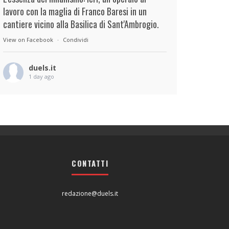
lavoro con la maglia di Franco Baresi in un
cantiere vicino alla Basilica di Sant'Ambrogio.
View on Facebook
·
Condividi
duels.it
1 day ago
View on Facebook
·
Condividi
duels.it
1 day ago
View on Facebook
·
Condividi
CONTATTI
redazione@duels.it