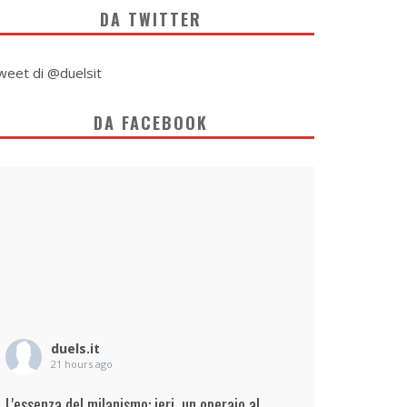
DA TWITTER
weet di @duelsit
DA FACEBOOK
duels.it
21 hours ago
L'essenza del milanismo: ieri, un operaio al