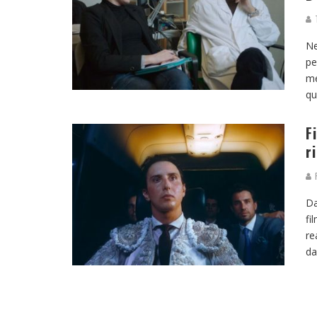
T
Ne
pe
me
qu
F
r
R
Da
fi
re
da