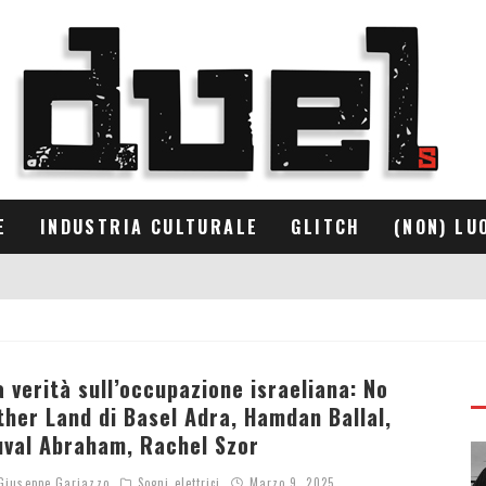
E
INDUSTRIA CULTURALE
GLITCH
(NON) LU
a verità sull’occupazione israeliana: No
ther Land di Basel Adra, Hamdan Ballal,
uval Abraham, Rachel Szor
iuseppe Gariazzo
Sogni elettrici
Marzo 9, 2025