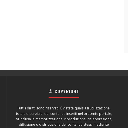
© COPYRIGHT
Tutti i diritti sono riservati. È vietata qualsiasi utilizzazione,
totale o parziale, dei contenuti inseriti nel presente portale,
ivi inclusa la memorizzazione, riproduzione, rielaborazione,
diffusione o distribuzione dei contenuti stessi mediante