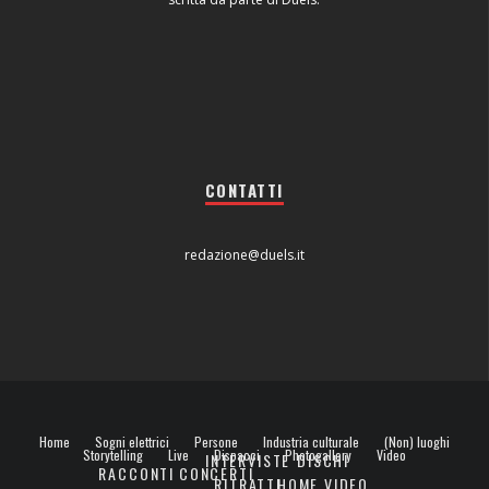
CONTATTI
redazione@duels.it
Home
Sogni elettrici
Persone
Industria culturale
(Non) luoghi
Storytelling
Live
Dispacci
Photogallery
Video
INTERVISTE
DISCHI
RACCONTI
CONCERTI
RITRATTI
HOME VIDEO