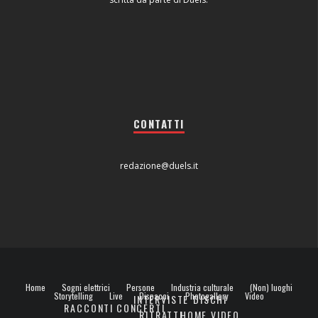
CONTATTI
redazione@duels.it
Home
Sogni elettrici
Persone
Industria culturale
(Non) luoghi
Storytelling
Live
Dispacci
Photogallery
Video
INTERVISTE
DISCHI
RACCONTI
CONCERTI
RITRATTI
HOME VIDEO