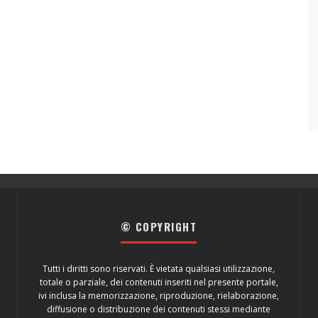
© COPYRIGHT
Tutti i diritti sono riservati. È vietata qualsiasi utilizzazione,
totale o parziale, dei contenuti inseriti nel presente portale,
ivi inclusa la memorizzazione, riproduzione, rielaborazione,
diffusione o distribuzione dei contenuti stessi mediante