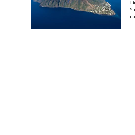
L’
St
na