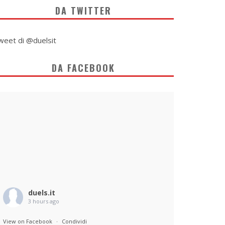
DA TWITTER
weet di @duelsit
DA FACEBOOK
duels.it
3 hours ago
View on Facebook
·
Condividi