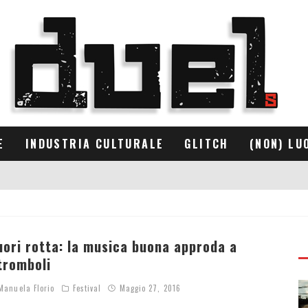
E
INDUSTRIA CULTURALE
GLITCH
(NON) LU
uori rotta: la musica buona approda a
tromboli
anuela Florio
Festival
Maggio 27, 2016