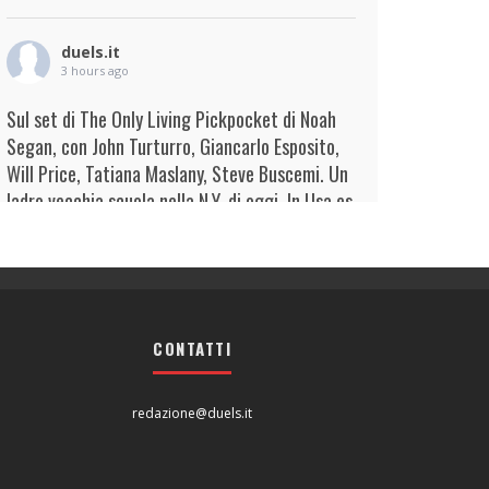
duels.it
3 hours ago
Sul set di The Only Living Pickpocket di Noah
Segan, con John Turturro, Giancarlo Esposito,
Will Price, Tatiana Maslany, Steve Buscemi. Un
ladro vecchia scuola nella N.Y. di oggi. In Usa es
...
Continua
View on Facebook
·
Condividi
duels.it
4 hours ago
CONTATTI
View on Facebook
·
Condividi
redazione@duels.it