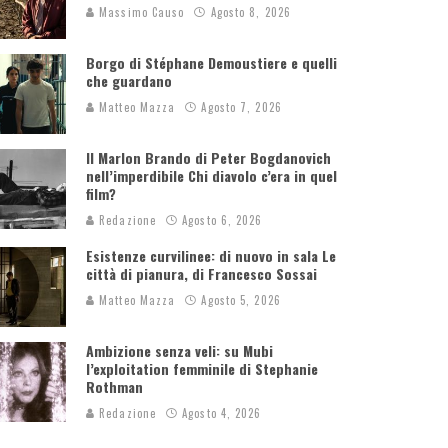
Massimo Causo
Agosto 8, 2026
Borgo di Stéphane Demoustiere e quelli
che guardano
Matteo Mazza
Agosto 7, 2026
Il Marlon Brando di Peter Bogdanovich
nell’imperdibile Chi diavolo c’era in quel
film?
Redazione
Agosto 6, 2026
Esistenze curvilinee: di nuovo in sala Le
città di pianura, di Francesco Sossai
Matteo Mazza
Agosto 5, 2026
Ambizione senza veli: su Mubi
l’exploitation femminile di Stephanie
Rothman
Redazione
Agosto 4, 2026