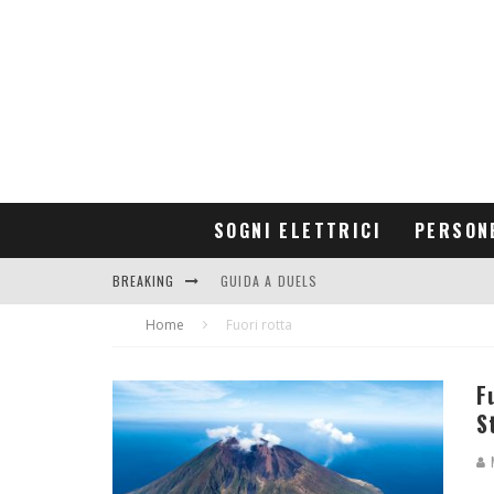
SOGNI ELETTRICI
PERSON
BREAKING
GUIDA A DUELS
Home
CONTRIBUTORS
Fuori rotta
F
S
M