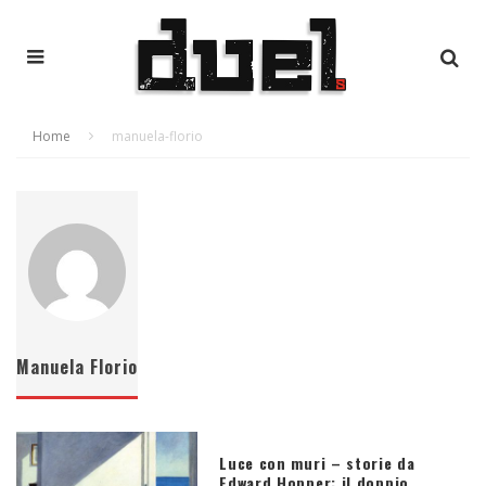
Home
manuela-florio
Manuela Florio
Luce con muri – storie da
Edward Hopper: il doppio