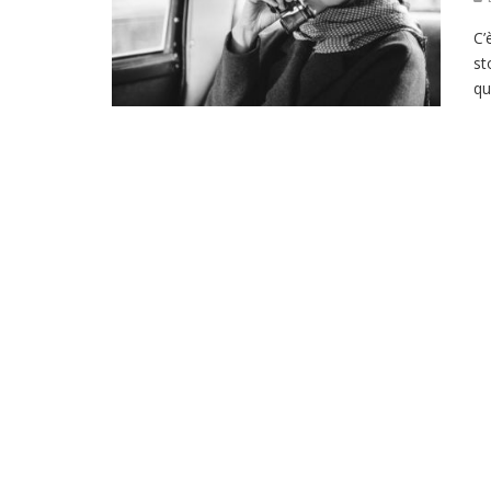
C’
st
qu