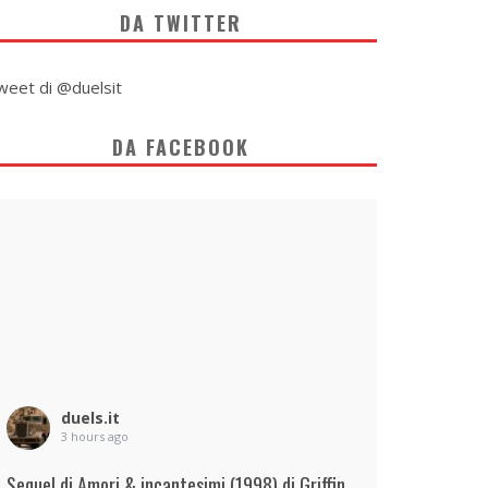
DA TWITTER
weet di @duelsit
DA FACEBOOK
duels.it
3 hours ago
Sequel di Amori & incantesimi (1998) di Griffin