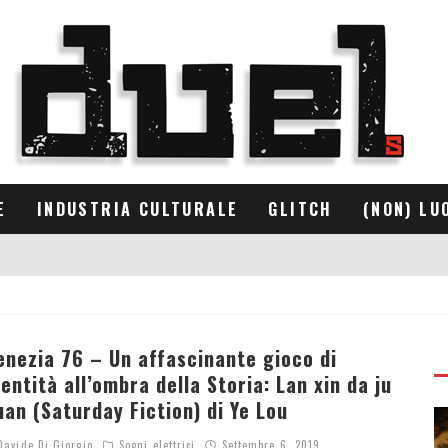
E
INDUSTRIA CULTURALE
GLITCH
(NON) LU
enezia 76 – Un affascinante gioco di
dentità all’ombra della Storia: Lan xin da ju
uan (Saturday Fiction) di Ye Lou
avide Di Giorgio
Sogni elettrici
Settembre 6, 2019