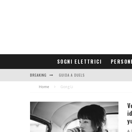
SOGNI ELETTRICI
PERSON
BREAKING
GUIDA A DUELS
Home
CONTRIBUTORS
Gong Li
V
i
y
D