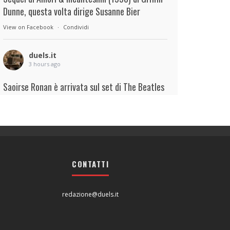
Dunne, questa volta dirige Susanne Bier
View on Facebook
·
Condividi
duels.it
3 hours ago
Saoirse Ronan è arrivata sul set di The Beatles
– A Four-Film Cinematic Event di Sam Mendes.
Interpreterà Linda McCartney al fianco di Paul
Mescal nel ruolo di Paul McCartney.
View on Facebook
·
Condividi
CONTATTI
duels.it
3 hours ago
redazione@duels.it
View on Facebook
·
Condividi