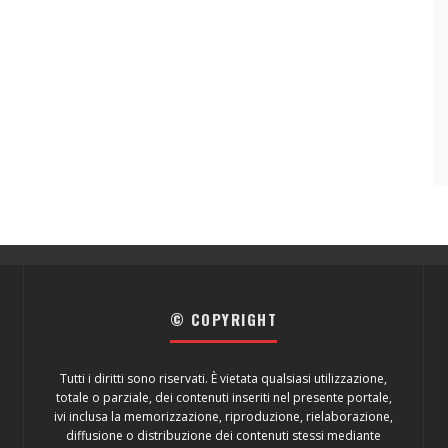
© COPYRIGHT
Tutti i diritti sono riservati. È vietata qualsiasi utilizzazione,
totale o parziale, dei contenuti inseriti nel presente portale,
ivi inclusa la memorizzazione, riproduzione, rielaborazione,
diffusione o distribuzione dei contenuti stessi mediante