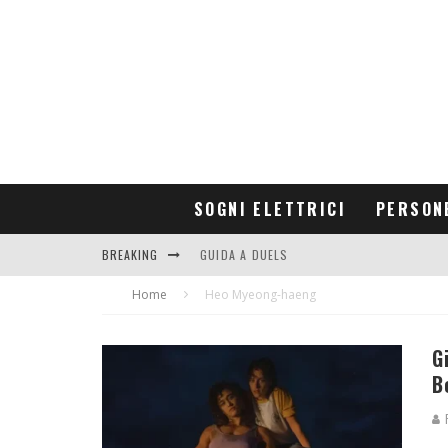
SOGNI ELETTRICI
PERSON
BREAKING
GUIDA A DUELS
Home
CONTRIBUTORS
Heo Myeong-haeng
G
B
R