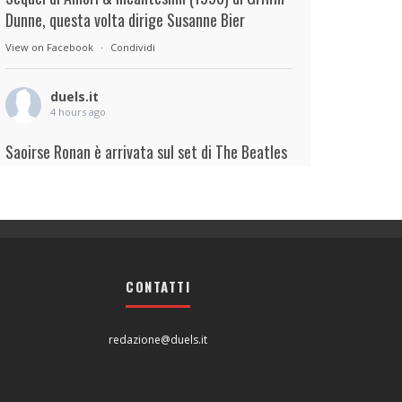
Dunne, questa volta dirige Susanne Bier
View on Facebook
·
Condividi
duels.it
4 hours ago
Saoirse Ronan è arrivata sul set di The Beatles
– A Four-Film Cinematic Event di Sam Mendes.
Interpreterà Linda McCartney al fianco di Paul
Mescal nel ruolo di Paul McCartney.
View on Facebook
·
Condividi
CONTATTI
duels.it
5 hours ago
redazione@duels.it
View on Facebook
·
Condividi