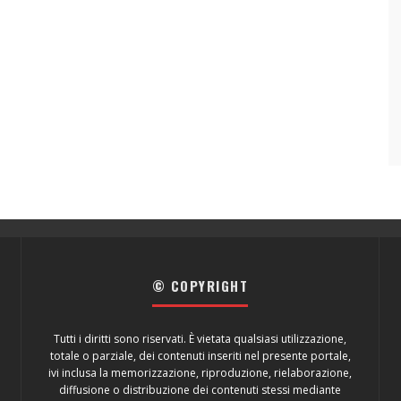
© COPYRIGHT
Tutti i diritti sono riservati. È vietata qualsiasi utilizzazione,
totale o parziale, dei contenuti inseriti nel presente portale,
ivi inclusa la memorizzazione, riproduzione, rielaborazione,
diffusione o distribuzione dei contenuti stessi mediante