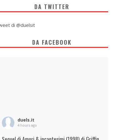
DA TWITTER
weet di @duelsit
DA FACEBOOK
duels.it
4 hours ago
Sequel di Amori & incantesimi (1998) di Griffin