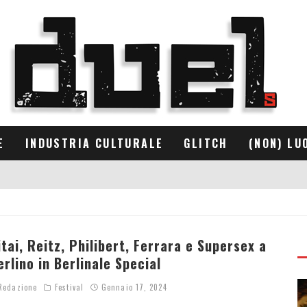
E
INDUSTRIA CULTURALE
GLITCH
(NON) LU
itai, Reitz, Philibert, Ferrara e Supersex a
erlino in Berlinale Special
edazione
Festival
Gennaio 17, 2024