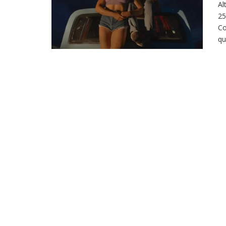
Al
25
Co
qu