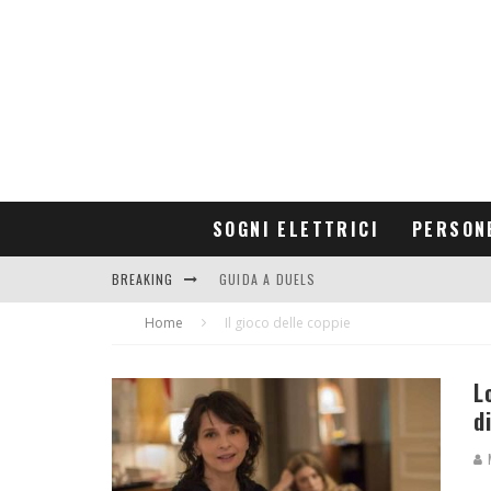
SOGNI ELETTRICI
PERSON
BREAKING
GUIDA A DUELS
Home
CONTRIBUTORS
Il gioco delle coppie
L
d
M