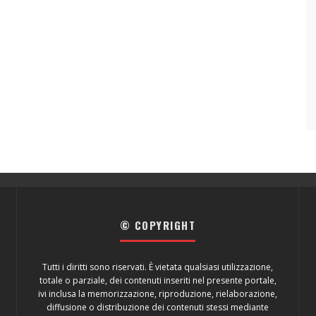
© COPYRIGHT
Tutti i diritti sono riservati. È vietata qualsiasi utilizzazione,
totale o parziale, dei contenuti inseriti nel presente portale,
ivi inclusa la memorizzazione, riproduzione, rielaborazione,
diffusione o distribuzione dei contenuti stessi mediante