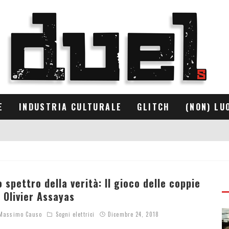
E
INDUSTRIA CULTURALE
GLITCH
(NON) LU
o spettro della verità: Il gioco delle coppie
i Olivier Assayas
assimo Causo
Sogni elettrici
Dicembre 24, 2018