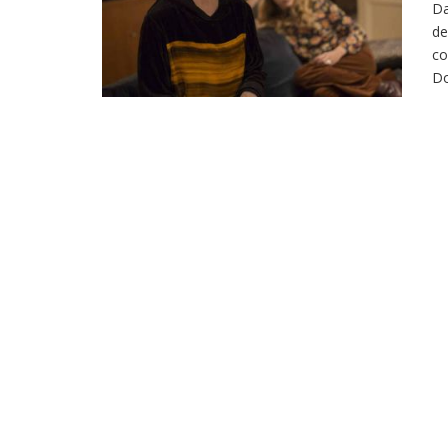
Da
de
co
Do