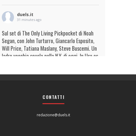
duels.it
31 minutes ago
Sul set di The Only Living Pickpocket di Noah
Segan, con John Turturro, Giancarlo Esposito,
Will Price, Tatiana Maslany, Steve Buscemi. Un
ladro vecchia scuola nella N.Y. di oggi. In Usa es
...
Continua
View on Facebook
·
Condividi
duels.it
1 hour ago
CONTATTI
View on Facebook
·
Condividi
redazione@duels.it