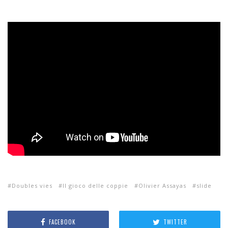
Doubles vies
Il gioco delle coppie
Olivier Assayas
slide
FACEBOOK
TWITTER