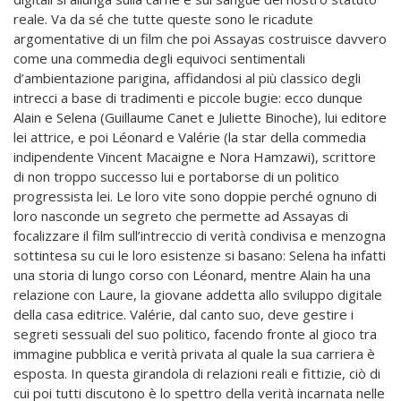
reale. Va da sé che tutte queste sono le ricadute
argomentative di un film che poi Assayas costruisce davvero
come una commedia degli equivoci sentimentali
d’ambientazione parigina, affidandosi al più classico degli
intrecci a base di tradimenti e piccole bugie: ecco dunque
Alain e Selena (Guillaume Canet e Juliette Binoche), lui editore
lei attrice, e poi Léonard e Valérie (la star della commedia
indipendente Vincent Macaigne e Nora Hamzawi), scrittore
di non troppo successo lui e portaborse di un politico
progressista lei. Le loro vite sono doppie perché ognuno di
loro nasconde un segreto che permette ad Assayas di
focalizzare il film sull’intreccio di verità condivisa e menzogna
sottintesa su cui le loro esistenze si basano: Selena ha infatti
una storia di lungo corso con Léonard, mentre Alain ha una
relazione con Laure, la giovane addetta allo sviluppo digitale
della casa editrice. Valérie, dal canto suo, deve gestire i
segreti sessuali del suo politico, facendo fronte al gioco tra
immagine pubblica e verità privata al quale la sua carriera è
esposta. In questa girandola di relazioni reali e fittizie, ciò di
cui poi tutti discutono è lo spettro della verità incarnata nelle