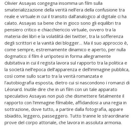
Olivier Assayas congegna insomma un film sulla
smaterializzazione della verità nell’era della confusione tra
reale e virtuale in cui il transito dall’analogico al digitale ci ha
calato. Assayas sa bene che in gioco sono gli equilibri tra
pensiero critico e chiacchiericcio virtuale, ovvero tra la
materia dei libri e la volatilità dei twitter, tra la sofferenza
degli scrittori e la vanità dei blogger… Ma il suo approccio è,
come sempre, estremamente dinamico e aperto, per nulla
dogmatico: il film è un’ipotesi in forma allegramente
dubitativa in cui il regista lavora sul rapporto tra la politica e
la società nell’epoca dell’apparenza e dell’immagine pubblica,
così come sullo scarto tra la verità romanzata e
l’autobiografia esposta, dietro cui si nascondono i romanzi di
Léonard. Inutile dire che in un film con un tale apparato
speculativo Assayas non può che dismettere fatalmente il
rapporto con l’immagine filmabile, affidandosi a una regia in
sottrazione, dove tutto, a partire dalla fotografia, appare
sbiadito, leggero, passeggero. Tutto tranne le straordinarie
prove del corpo attoriale, che lavora in assoluta armonia.