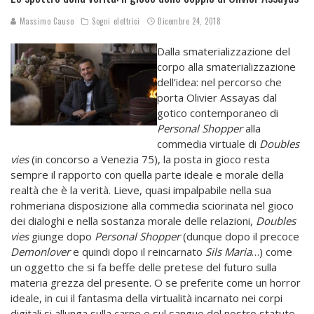
Massimo Causo
Sogni elettrici
Dicembre 24, 2018
Dalla smaterializzazione del
corpo alla smaterializzazione
dell’idea: nel percorso che
porta Olivier Assayas dal
gotico contemporaneo di
Personal Shopper
alla
commedia virtuale di
Doubles
vies
(in concorso a Venezia 75), la posta in gioco resta
sempre il rapporto con quella parte ideale e morale della
realtà che è la verità. Lieve, quasi impalpabile nella sua
rohmeriana disposizione alla commedia sciorinata nel gioco
dei dialoghi e nella sostanza morale delle relazioni,
Doubles
vies
giunge dopo
Personal Shopper
(dunque dopo il precoce
Demonlover
e quindi dopo il reincarnato
Sils Maria
…) come
un oggetto che si fa beffe delle pretese del futuro sulla
materia grezza del presente. O se preferite come un horror
ideale, in cui il fantasma della virtualità incarnato nei corpi
digitali si allunga sulla carne e sul sangue del nostro statuto