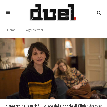
Home
Sogni elettrici
Lo spettro della verità: Il gioco delle coppie di Olivier Assayas