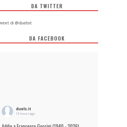
DA TWITTER
weet di @duelsit
DA FACEBOOK
duels.it
13 hours ago
Addio a Francesco Guccini (1940 - 2026)