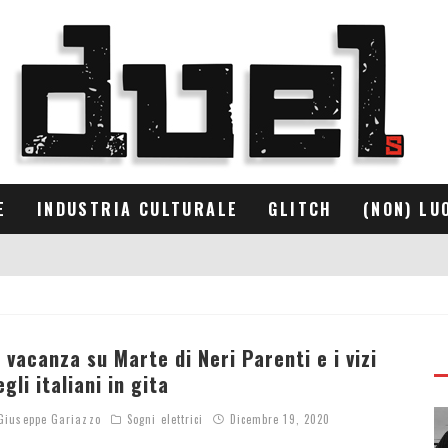
E
INDUSTRIA CULTURALE
GLITCH
(NON) LU
n vacanza su Marte di Neri Parenti e i vizi
egli italiani in gita
iuseppe Gariazzo
Sogni elettrici
Dicembre 19, 2020