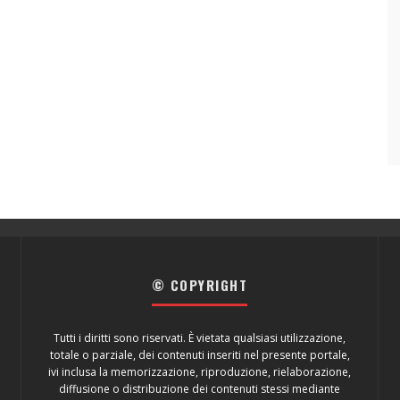
© COPYRIGHT
Tutti i diritti sono riservati. È vietata qualsiasi utilizzazione,
totale o parziale, dei contenuti inseriti nel presente portale,
ivi inclusa la memorizzazione, riproduzione, rielaborazione,
diffusione o distribuzione dei contenuti stessi mediante