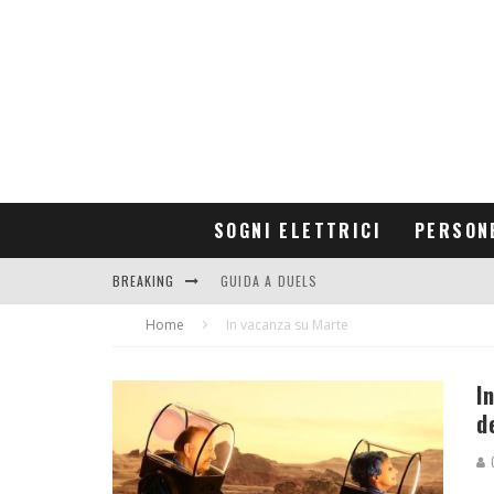
SOGNI ELETTRICI
PERSON
BREAKING
GUIDA A DUELS
Home
CONTRIBUTORS
In vacanza su Marte
I
d
G