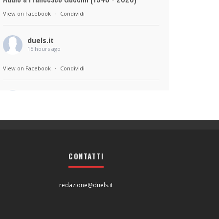
View on Facebook
·
Condividi
duels.it
15 hours ago
View on Facebook
·
Condividi
duels.it
15 hours ago
Sul set di Bad Lieutenant: Tokyo di Takashi
Miike, con Shun Oguri, Lily James , Liv
Morganremake. Remake di Bad Lieutenant di
CONTATTI
Abel Ferrara
View on Facebook
·
Condividi
redazione@duels.it