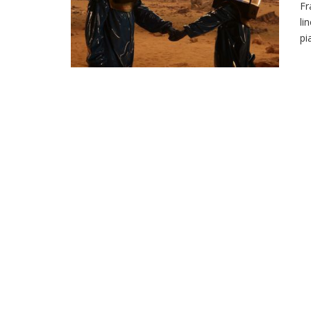
Fr
li
pi