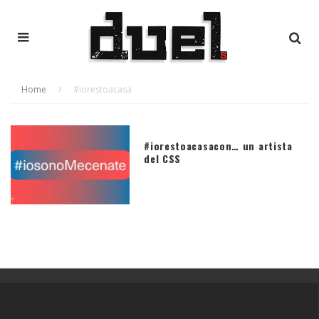
Home
#iorestoacasa
#iorestoacasacon… un artista
del CSS