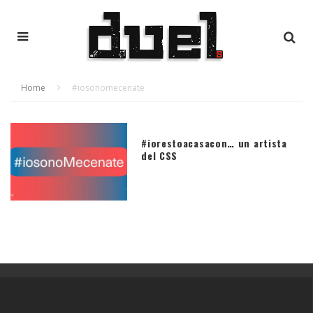
Home
#iosonomecenate
#iorestoacasacon… un artista
del CSS