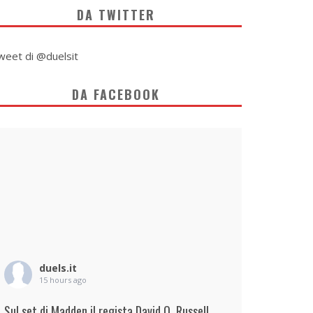
DA TWITTER
weet di @duelsit
DA FACEBOOK
duels.it
15 hours ago
Sul set di Madden il regista David O. Russell