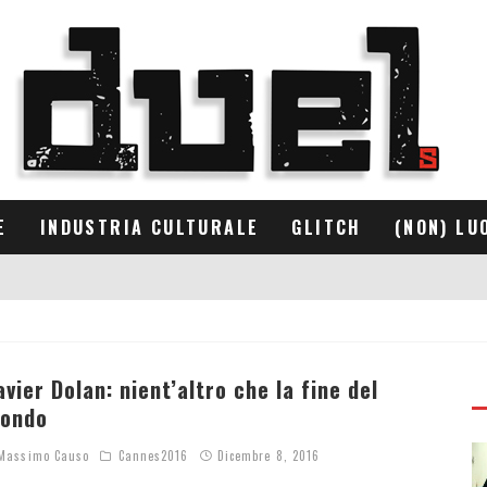
E
INDUSTRIA CULTURALE
GLITCH
(NON) LU
avier Dolan: nient’altro che la fine del
ondo
assimo Causo
Cannes2016
Dicembre 8, 2016