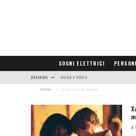
SOGNI ELETTRICI
PERSON
BREAKING
GUIDA A DUELS
Home
CONTRIBUTORS
Juste la fin du monde
X
m
M