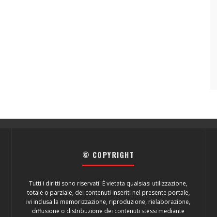
© COPYRIGHT
Tutti i diritti sono riservati. È vietata qualsiasi utilizzazione,
totale o parziale, dei contenuti inseriti nel presente portale,
ivi inclusa la memorizzazione, riproduzione, rielaborazione,
diffusione o distribuzione dei contenuti stessi mediante