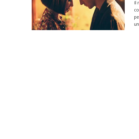
Il
co
pe
un