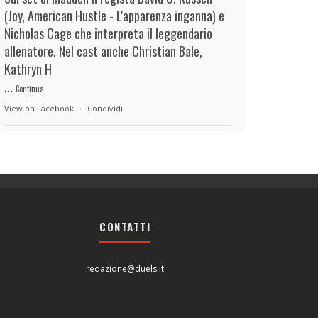
(Joy, American Hustle - L'apparenza inganna) e
Nicholas Cage che interpreta il leggendario
allenatore. Nel cast anche Christian Bale,
Kathryn H
...
Continua
View on Facebook
·
Condividi
duels.it
16 hours ago
View on Facebook
·
Condividi
CONTATTI
duels.it
16 hours ago
View on Facebook
·
Condividi
redazione@duels.it