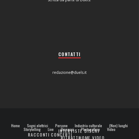
CONTATTI
redazione@duels.it
Home
Sogni elettrici
Persone
Industria culturale
(Non) luoghi
Storytelling
Live
Dispacci
Photogallery
Video
INTERVISTE
DISCHI
RACCONTI
CONCERTI
RITRATTI
HOME VIDEO