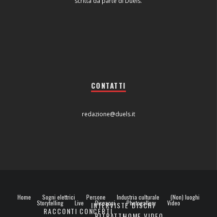
scritta da parte di Duels.
CONTATTI
redazione@duels.it
Home
Sogni elettrici
Persone
Industria culturale
(Non) luoghi
Storytelling
Live
Dispacci
Photogallery
Video
INTERVISTE
DISCHI
RACCONTI
CONCERTI
RITRATTI
HOME VIDEO