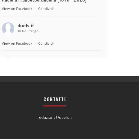
View on Facebook
·
Condividi
duels.it
18 hours ago
View on Facebook
·
Condividi
duels.it
18 hours ago
Sul set di Bad Lieutenant: Tokyo di Takashi
Miike, con Shun Oguri, Lily James , Liv
Morganremake. Remake di Bad Lieutenant di
CONTATTI
Abel Ferrara
View on Facebook
·
Condividi
redazione@duels.it