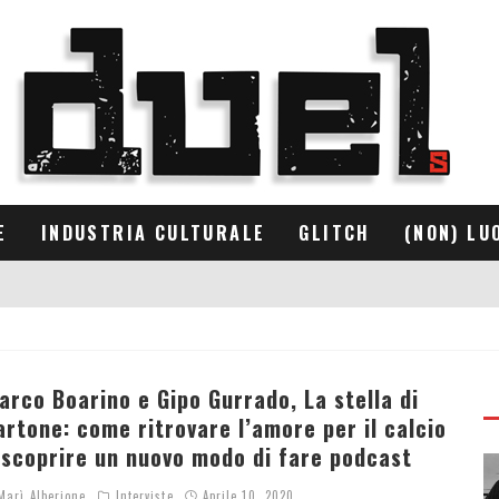
E
INDUSTRIA CULTURALE
GLITCH
(NON) LU
arco Boarino e Gipo Gurrado, La stella di
artone: come ritrovare l’amore per il calcio
 scoprire un nuovo modo di fare podcast
arì Alberione
Interviste
Aprile 10, 2020