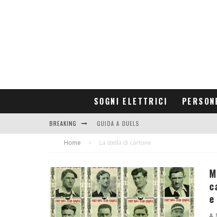
SOGNI ELETTRICI
PERSON
BREAKING
GUIDA A DUELS
Home
CONTRIBUTORS
La stella di cartone
M
c
e
M