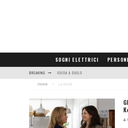
SOGNI ELETTRICI
PERSON
BREAKING
GUIDA A DUELS
Home
CONTRIBUTORS
La vérité
G
K
M