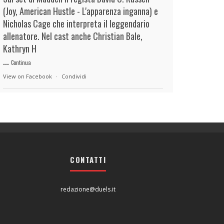
(Joy, American Hustle - L'apparenza inganna) e
Nicholas Cage che interpreta il leggendario
allenatore. Nel cast anche Christian Bale,
Kathryn H
...
Continua
View on Facebook
·
Condividi
duels.it
21 hours ago
View on Facebook
·
Condividi
CONTATTI
duels.it
21 hours ago
View on Facebook
·
Condividi
redazione@duels.it