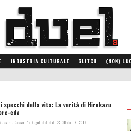
E
INDUSTRIA CULTURALE
GLITCH
(NON) LU
li specchi della vita: La verità di Hirokazu
ore-eda
assimo Causo
Sogni elettrici
Ottobre 8, 2019