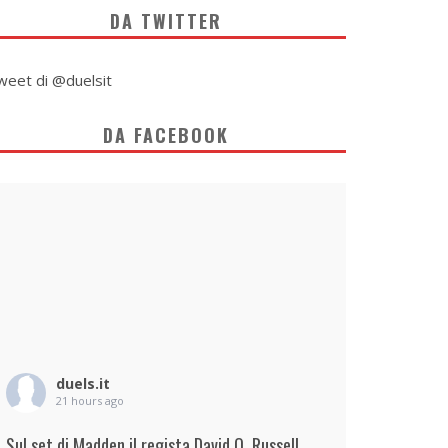
DA TWITTER
weet di @duelsit
DA FACEBOOK
duels.it
21 hours ago
Sul set di Madden il regista David O. Russell