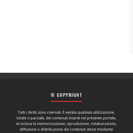
© COPYRIGHT
Tutti i diritti sono riservati. È vietata qualsiasi utilizzazione,
totale o parziale, dei contenuti inseriti nel presente portale,
ivi inclusa la memorizzazione, riproduzione, rielaborazione,
diffusione o distribuzione dei contenuti stessi mediante