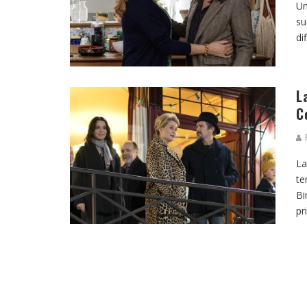
Un
su
di
L
C
R
La
te
Bi
pr