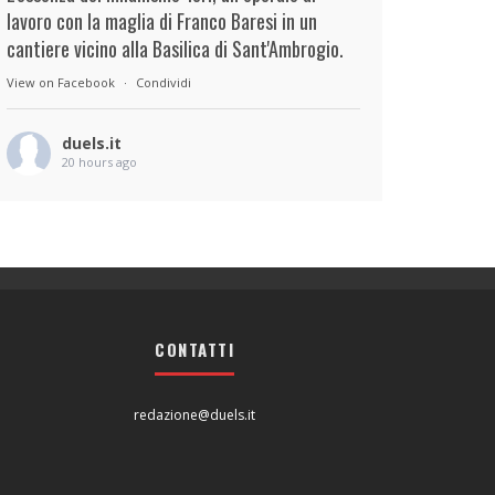
lavoro con la maglia di Franco Baresi in un
cantiere vicino alla Basilica di Sant'Ambrogio.
View on Facebook
·
Condividi
duels.it
20 hours ago
View on Facebook
·
Condividi
duels.it
20 hours ago
View on Facebook
·
Condividi
CONTATTI
redazione@duels.it