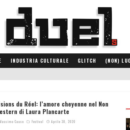
E
INDUSTRIA CULTURALE
GLITCH
(NON) LU
isions du Réel: l’amore cheyenne nel Non
estern di Laura Plancarte
assimo Causo
Festival
Aprile 30, 2020