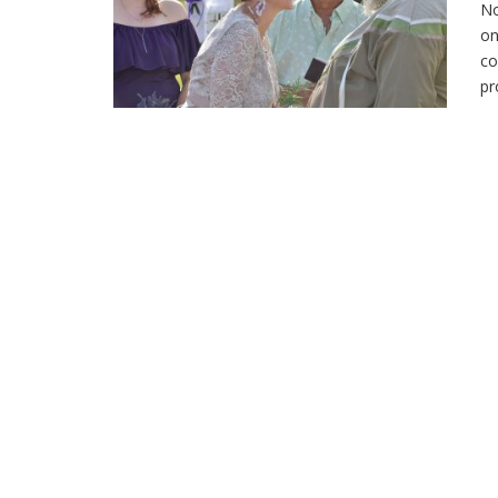
No
on
co
pr