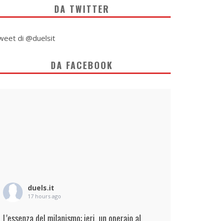
DA TWITTER
weet di @duelsit
DA FACEBOOK
duels.it
17 hours ago
L'essenza del milanismo: ieri, un operaio al