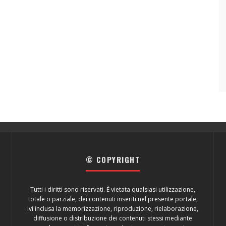
© COPYRIGHT
Tutti i diritti sono riservati. È vietata qualsiasi utilizzazione,
totale o parziale, dei contenuti inseriti nel presente portale,
ivi inclusa la memorizzazione, riproduzione, rielaborazione,
diffusione o distribuzione dei contenuti stessi mediante