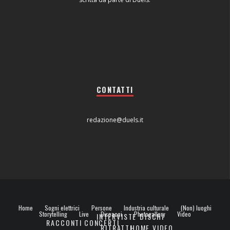
CONTATTI
redazione@duels.it
Home
Sogni elettrici
Persone
Industria culturale
(Non) luoghi
Storytelling
Live
Dispacci
Photogallery
Video
INTERVISTE
DISCHI
RACCONTI
CONCERTI
RITRATTI
HOME VIDEO