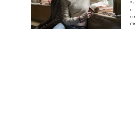
Sc
di
co
mo