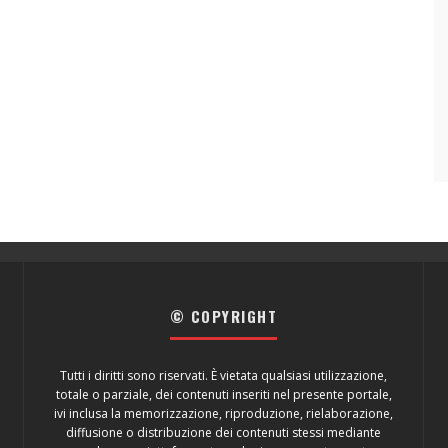
© COPYRIGHT
Tutti i diritti sono riservati. È vietata qualsiasi utilizzazione,
totale o parziale, dei contenuti inseriti nel presente portale,
ivi inclusa la memorizzazione, riproduzione, rielaborazione,
diffusione o distribuzione dei contenuti stessi mediante