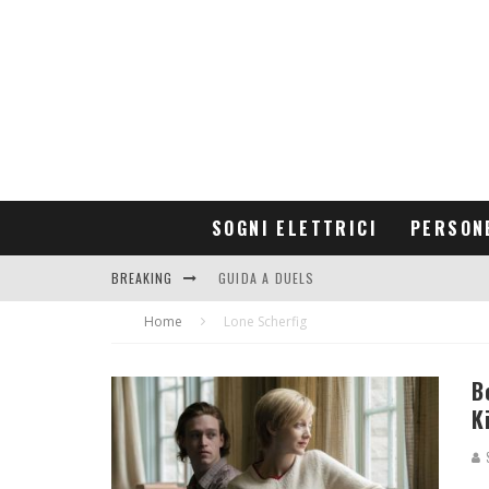
SOGNI ELETTRICI
PERSON
BREAKING
GUIDA A DUELS
Home
CONTRIBUTORS
Lone Scherfig
B
K
S