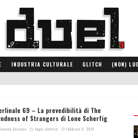
E
INDUSTRIA CULTURALE
GLITCH
(NON) LU
erlinale 69 – La prevedibilità di The
indness of Strangers di Lone Scherfig
imone Soranna
Sogni elettrici
Febbraio 9, 2019