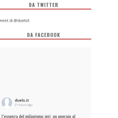
DA TWITTER
weet di @duelsit
DA FACEBOOK
duels.it
21 hours ago
L'essenza del milanismo: ieri, un operaio al