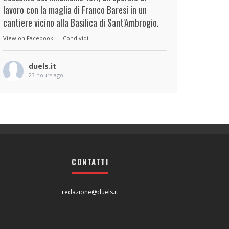
lavoro con la maglia di Franco Baresi in un
cantiere vicino alla Basilica di Sant'Ambrogio.
View on Facebook
·
Condividi
duels.it
23 hours ago
View on Facebook
·
Condividi
duels.it
24 hours ago
View on Facebook
·
Condividi
CONTATTI
redazione@duels.it