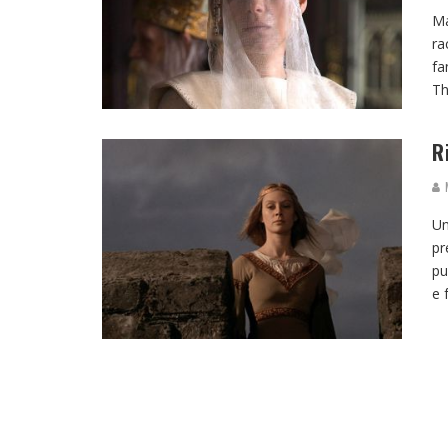
Ma
ra
fa
Th
R
M
Un
pr
pu
e f