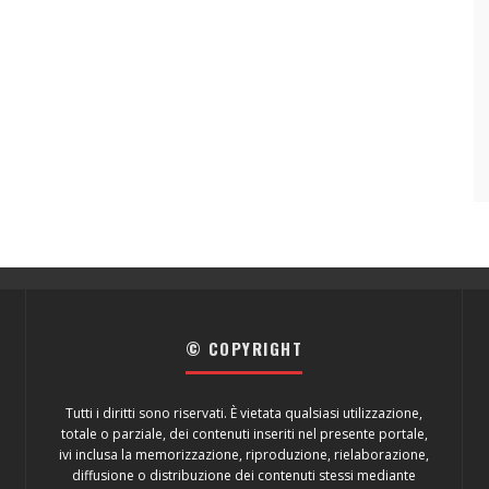
© COPYRIGHT
Tutti i diritti sono riservati. È vietata qualsiasi utilizzazione,
totale o parziale, dei contenuti inseriti nel presente portale,
ivi inclusa la memorizzazione, riproduzione, rielaborazione,
diffusione o distribuzione dei contenuti stessi mediante