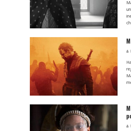
Ma
un
in
ch
M
G
Ha
re
Ma
mo
M
p
V