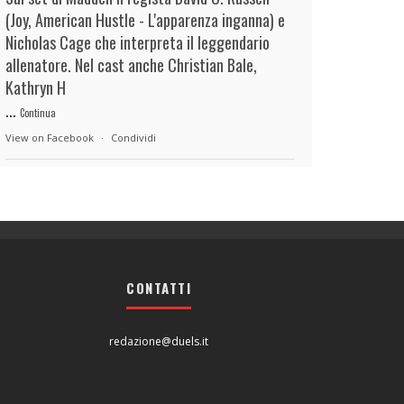
(Joy, American Hustle - L'apparenza inganna) e
Nicholas Cage che interpreta il leggendario
allenatore. Nel cast anche Christian Bale,
Kathryn H
...
Continua
View on Facebook
·
Condividi
duels.it
18 hours ago
View on Facebook
·
Condividi
CONTATTI
duels.it
18 hours ago
View on Facebook
·
Condividi
redazione@duels.it