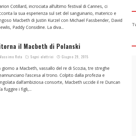
rion Cotillard, incrociata all’ultimo festival di Cannes, ci
cconta la sua esperienza sul set del sanguinario, materico e
ngoso Macbeth di Justin Kurzel con Michael Fassbender, David
T
ewlis, Paddy Considine. La diva
...
itorna il Macbeth di Polanski
assimo Rota
Sogni elettrici
Giugno 29, 2015
 giorno a Macbeth, vassallo del re di Scozia, tre streghe
eannunciano l’ascesa al trono. Colpito dalla profezia e
ngolata dall’ambiziosa consorte, Macbeth uccide il re Duncan
a fuggire i figli,
...