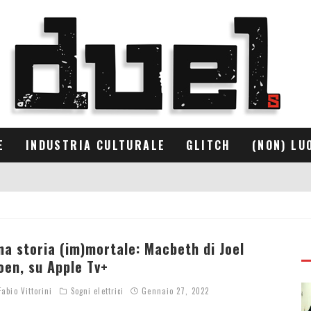
E
INDUSTRIA CULTURALE
GLITCH
(NON) LU
na storia (im)mortale: Macbeth di Joel
oen, su Apple Tv+
abio Vittorini
Sogni elettrici
Gennaio 27, 2022