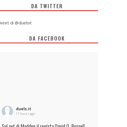
DA TWITTER
weet di @duelsit
DA FACEBOOK
duels.it
17 hours ago
Sul set di Madden il regista David O. Russell