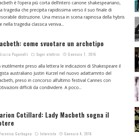
cbeth è l’opera più corta dell’intero canone shakespeariano,
a tragedia che precipita rapidissima verso il suo finale di
esorabile distruzione. Una messa in scena rapinosa della hybris
e nella tragedia classica veniva
...
acbeth: come svuotare un archetipo
razia Paganelli
Sogni elettrici
Gennaio 7, 2016
 inutilmente preso alla lettera le indicazioni di Shakespeare il
gista australiano Justin Kurzel nel nuovo adattamnto del
cbeth, preso in concorso all’ultimo festival Cannes con
tivazioni difficili da condividere. A poco
...
arion Cotillard: Lady Macbeth sogna il
otere
eronica Garbagna
Interviste
Gennaio 4, 2016