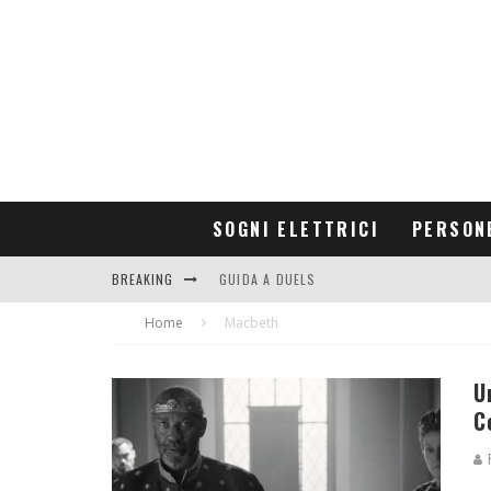
SOGNI ELETTRICI
PERSON
BREAKING
GUIDA A DUELS
Home
CONTRIBUTORS
Macbeth
U
C
F