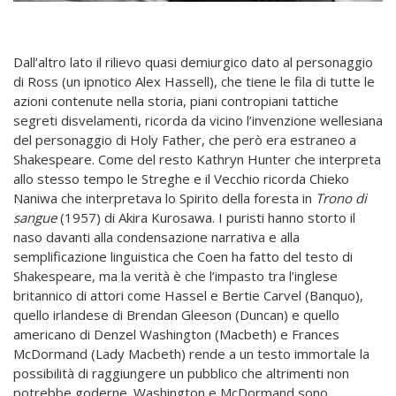
Dall’altro lato il rilievo quasi demiurgico dato al personaggio
di Ross (un ipnotico Alex Hassell), che tiene le fila di tutte le
azioni contenute nella storia, piani contropiani tattiche
segreti disvelamenti, ricorda da vicino l’invenzione wellesiana
del personaggio di Holy Father, che però era estraneo a
Shakespeare. Come del resto Kathryn Hunter che interpreta
allo stesso tempo le Streghe e il Vecchio ricorda Chieko
Naniwa che interpretava lo Spirito della foresta in
Trono di
sangue
(1957) di Akira Kurosawa. I puristi hanno storto il
naso davanti alla condensazione narrativa e alla
semplificazione linguistica che Coen ha fatto del testo di
Shakespeare, ma la verità è che l’impasto tra l’inglese
britannico di attori come Hassel e Bertie Carvel (Banquo),
quello irlandese di Brendan Gleeson (Duncan) e quello
americano di Denzel Washington (Macbeth) e Frances
McDormand (Lady Macbeth) rende a un testo immortale la
possibilità di raggiungere un pubblico che altrimenti non
potrebbe goderne. Washington e McDormand sono