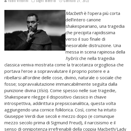
Fabio Vittorini
Sogni elettrici
Gennaio 27, 2022
Macbeth
è l’opera più corta
dell’intero canone
shakespeariano, una tragedia
che precipita rapidissima
verso il suo finale di
inesorabile distruzione. Una
messa in scena rapinosa della
hybris
che nella tragedia
classica veniva mostrata come la tracotanza orgogliosa che
portava l’eroe a sopravvalutare il proprio potere e a
ribellarsi all’ordine delle cose, divino, naturale o sociale che
fosse; sopravvalutazione immancabilmente seguìta dalla
punizione divina (
tísis
). Come spesso nelle sue tragedie,
Shakespeare rilegge il dispositivo classico in chiave
introspettiva, addirittura prepsicoanalitica, questa volta
aggiungendo una cornice folklorica. Così, come ha intuito
Giuseppe Verdi due secoli e mezzo dopo (e comunque
mezzo secolo prima di Sigmund Freud), il narcisismo e il
senso di onnipotenza irrefrenabili della coppia Macbeth/Lady