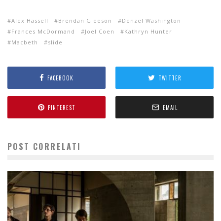
Alex Hassell
Brendan Gleeson
Denzel Washington
Frances McDormand
Joel Coen
Kathryn Hunter
Macbeth
slide
FACEBOOK
TWITTER
PINTEREST
EMAIL
POST CORRELATI