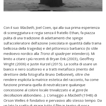
Con il suo
Macbeth
, Joel Coen, qui alla sua prima esperienza
di sceneggiatura e regia senza il fratello Ethan, fa piazza
pulita di una tradizione di adattamenti che spinge
sull’acceleratore dell’azione (veicolata in quantità dalla trama
bellicosa della tragedia) e del pittoresco barbarico (lo stile
medioevo nordico alla
Trono di spade
per intenderci). Mi
limito a citare i più recenti di Bryan Enk (2003), Geoffrey
Wright (2006) e Justin Kurzel (2015). La scelta di usare un
bianco e nero scultoreo e a tratti metafisico (merito del
direttore della fotografia Bruno Delbonnel), oltre che
rendere esplicita la matrice estetica del racconto, ha come
funzione primaria quella di neutralizzare qualunque
concessione al colore locale trivializzato e al
gore
(le
decollazioni abbondano…). L’omaggio a
Macbeth
(1948) di
Orson Welles è fondativo e pervasivo allo stesso tempo. Da
un lato la scelta di girare tutto il film in teatro di posa