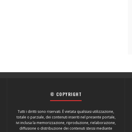
© COPYRIGHT
Tutti i diritti sono riservati. È vietata qualsiasi utilizzazione,
totale o parziale, dei contenuti inseriti nel presente portale,
ivi inclusa la memorizzazione, riproduzione, rielaborazione,
diffusione o distribuzione dei contenuti stessi mediante