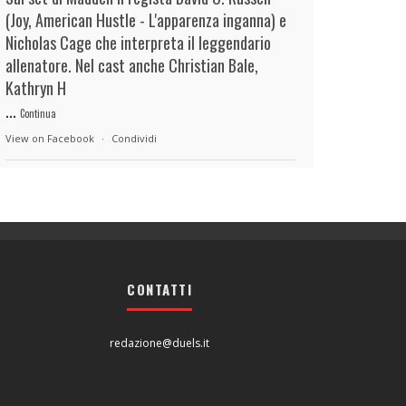
(Joy, American Hustle - L'apparenza inganna) e
Nicholas Cage che interpreta il leggendario
allenatore. Nel cast anche Christian Bale,
Kathryn H
...
Continua
View on Facebook
·
Condividi
duels.it
5 hours ago
View on Facebook
·
Condividi
CONTATTI
duels.it
5 hours ago
View on Facebook
·
Condividi
redazione@duels.it