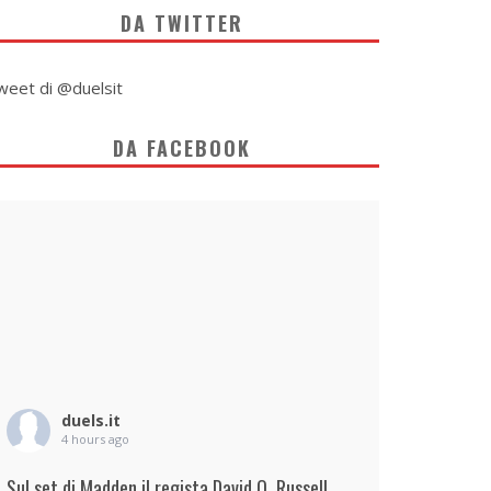
DA TWITTER
weet di @duelsit
DA FACEBOOK
duels.it
4 hours ago
Sul set di Madden il regista David O. Russell