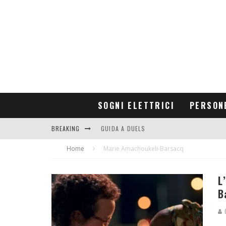
SOGNI ELETTRICI
PERSON
BREAKING
GUIDA A DUELS
Home
CONTRIBUTORS
Marie Amachoukeli-Barsacq
L
B
G