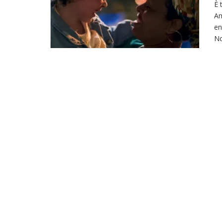
È 
Am
en
N