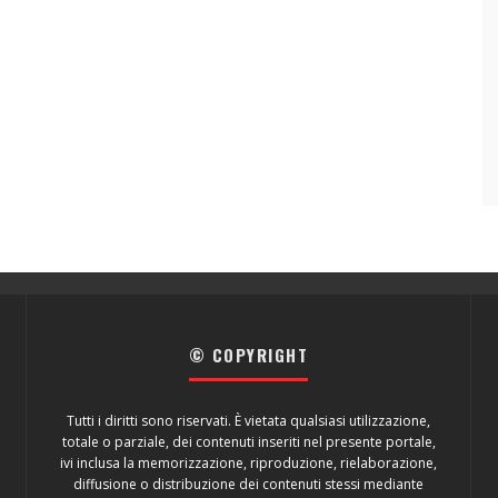
© COPYRIGHT
Tutti i diritti sono riservati. È vietata qualsiasi utilizzazione,
totale o parziale, dei contenuti inseriti nel presente portale,
ivi inclusa la memorizzazione, riproduzione, rielaborazione,
diffusione o distribuzione dei contenuti stessi mediante