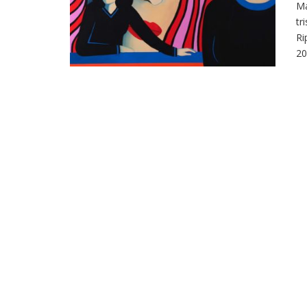
Ma
tr
Ri
20