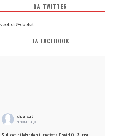
DA TWITTER
weet di @duelsit
DA FACEBOOK
duels.it
4 hours ago
Sul set di Madden il regista David O. Russell