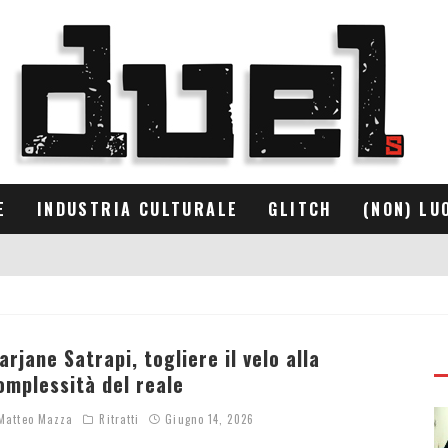
E
INDUSTRIA CULTURALE
GLITCH
(NON) LU
arjane Satrapi, togliere il velo alla
omplessità del reale
atteo Mazza
Ritratti
Giugno 14, 2026