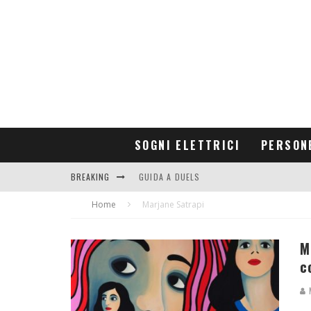
SOGNI ELETTRICI
PERSON
BREAKING
GUIDA A DUELS
Home
CONTRIBUTORS
Marjane Satrapi
M
c
M