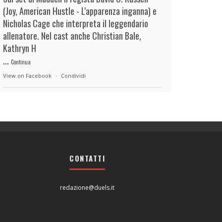
(Joy, American Hustle - L'apparenza inganna) e
Nicholas Cage che interpreta il leggendario
allenatore. Nel cast anche Christian Bale,
Kathryn H
...
Continua
View on Facebook
·
Condividi
duels.it
5 hours ago
View on Facebook
·
Condividi
CONTATTI
duels.it
5 hours ago
View on Facebook
·
Condividi
redazione@duels.it