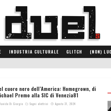
E
INDUSTRIA CULTURALE
GLITCH
(NON) LU
el cuore nero dell’America: Homegrown, di
ichael Premo alla SIC di Venezia81
avide Di Giorgio
Sogni elettrici
Agosto 31, 2024