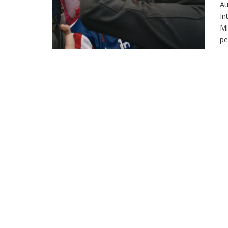
Au
In
Mi
pe