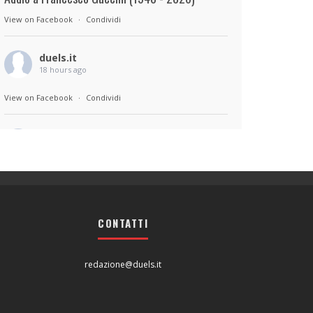
View on Facebook
·
Condividi
duels.it
18 hours ago
View on Facebook
·
Condividi
duels.it
18 hours ago
Sul set di Bad Lieutenant: Tokyo di Takashi
Miike, con Shun Oguri, Lily James , Liv
Morganremake. Remake di Bad Lieutenant di
CONTATTI
Abel Ferrara
View on Facebook
·
Condividi
redazione@duels.it