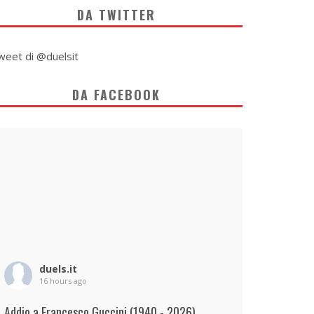
DA TWITTER
weet di @duelsit
DA FACEBOOK
duels.it
16 hours ago
Addio a Francesco Guccini (1940 - 2026)