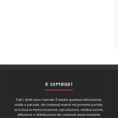
© COPYRIGHT
Tutti i diritti sono riservati. È vietata qualsiasi utilizzazione,
totale o parziale, dei contenuti inseriti nel presente portale,
ivi inclusa la memorizzazione, riproduzione, rielaborazione,
diffusione o distribuzione dei contenuti stessi mediante