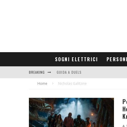
SOGNI ELETTRICI
PERSON
BREAKING
GUIDA A DUELS
Home
CONTRIBUTORS
Nicholas Galitzine
P
H
K
S