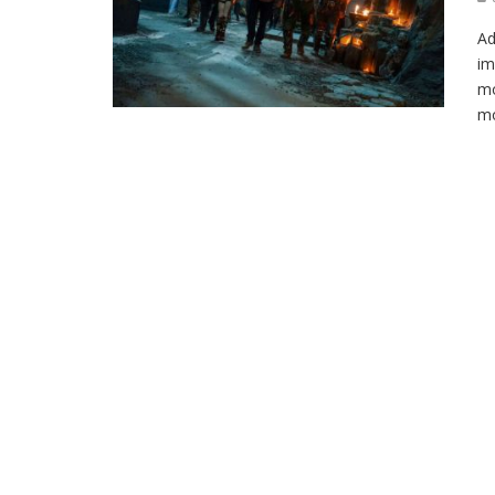
Ad
im
mo
mo