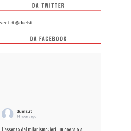
DA TWITTER
weet di @duelsit
DA FACEBOOK
duels.it
14 hours ago
L'essenza del milanismo: ieri, un operaio al