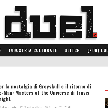
E
INDUSTRIA CULTURALE
GLITCH
(NON) LU
er la nostalgia di Greyskull e il ritorno di
e-Man: Masters of the Universe di Travis
night
tefano Tevini
Sogni elettrici
Giugno 20, 2026