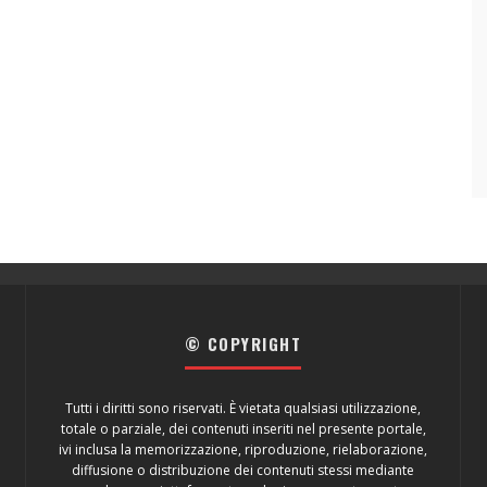
© COPYRIGHT
Tutti i diritti sono riservati. È vietata qualsiasi utilizzazione,
totale o parziale, dei contenuti inseriti nel presente portale,
ivi inclusa la memorizzazione, riproduzione, rielaborazione,
diffusione o distribuzione dei contenuti stessi mediante