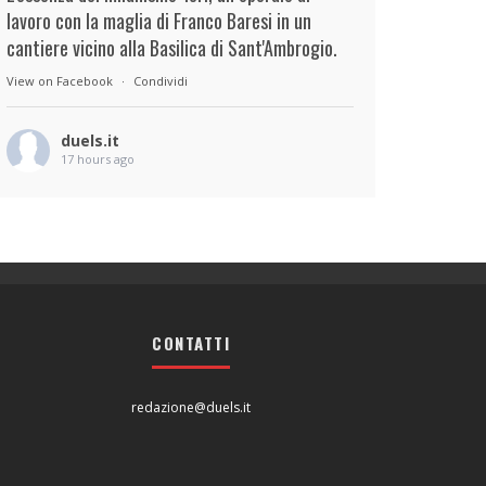
lavoro con la maglia di Franco Baresi in un
cantiere vicino alla Basilica di Sant'Ambrogio.
View on Facebook
·
Condividi
duels.it
17 hours ago
View on Facebook
·
Condividi
duels.it
17 hours ago
View on Facebook
·
Condividi
CONTATTI
redazione@duels.it