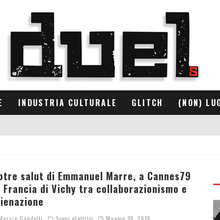
E
INDUSTRIA CULTURALE
GLITCH
(NON) LU
otre salut di Emmanuel Marre, a Cannes79
a Francia di Vichy tra collaborazionismo e
lienazione
arzia Gandolfi
Sogni elettrici
Maggio 30, 2026