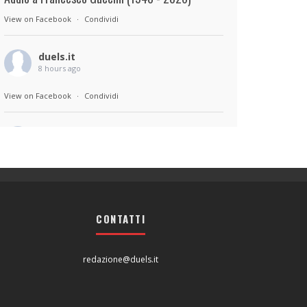
View on Facebook
·
Condividi
duels.it
8 hours ago
View on Facebook
·
Condividi
duels.it
8 hours ago
Sul set di Bad Lieutenant: Tokyo di Takashi
Miike, con Shun Oguri, Lily James , Liv
Morganremake. Remake di Bad Lieutenant di
CONTATTI
Abel Ferrara
View on Facebook
·
Condividi
redazione@duels.it