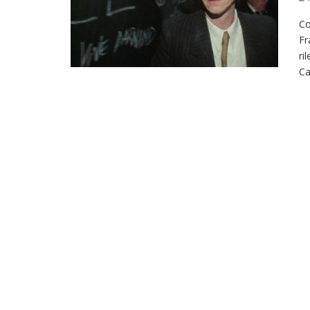
Co
Fr
ri
Ca