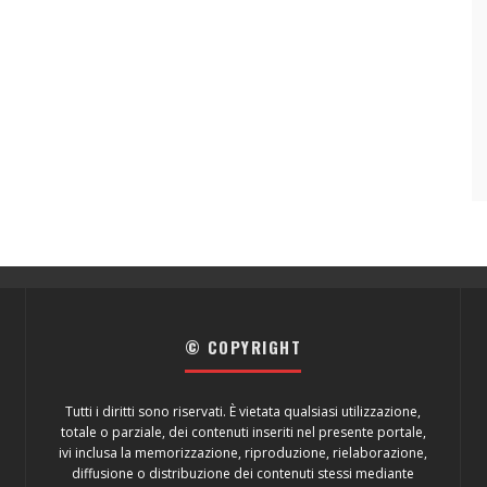
© COPYRIGHT
Tutti i diritti sono riservati. È vietata qualsiasi utilizzazione,
totale o parziale, dei contenuti inseriti nel presente portale,
ivi inclusa la memorizzazione, riproduzione, rielaborazione,
diffusione o distribuzione dei contenuti stessi mediante