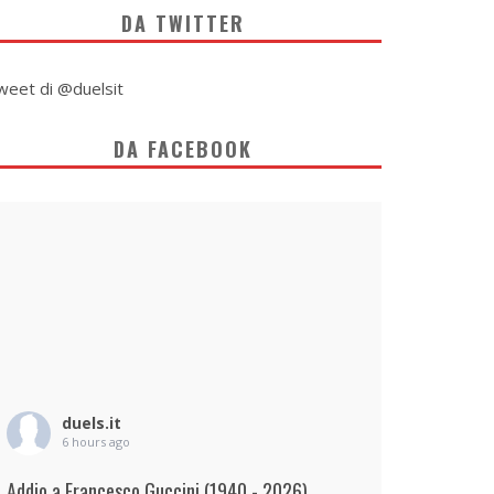
DA TWITTER
weet di @duelsit
DA FACEBOOK
duels.it
6 hours ago
Addio a Francesco Guccini (1940 - 2026)