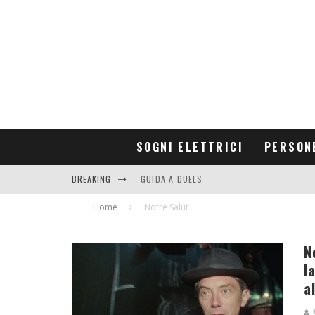
SOGNI ELETTRICI
PERSON
BREAKING
GUIDA A DUELS
Home
CONTRIBUTORS
Notre Salut
N
l
a
M