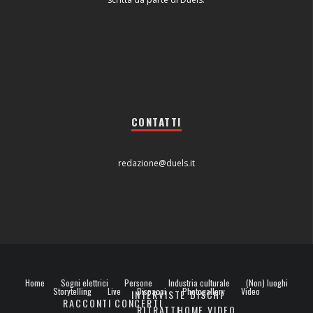
CONTATTI
redazione@duels.it
Home
Sogni elettrici
Persone
Industria culturale
(Non) luoghi
Storytelling
Live
Dispacci
Photogallery
Video
INTERVISTE
DISCHI
RACCONTI
CONCERTI
RITRATTI
HOME VIDEO