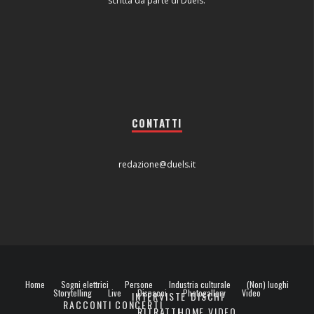
scritta da parte di Duels.
CONTATTI
redazione@duels.it
Home
Sogni elettrici
Persone
Industria culturale
(Non) luoghi
Storytelling
Live
Dispacci
Photogallery
Video
INTERVISTE
DISCHI
RACCONTI
CONCERTI
RITRATTI
HOME VIDEO