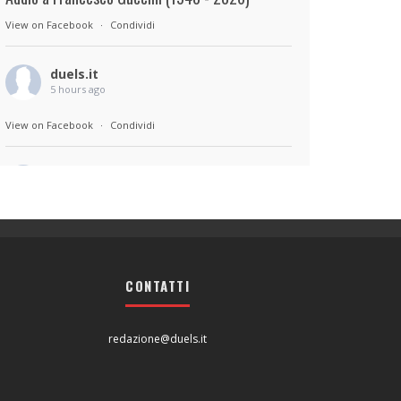
View on Facebook
·
Condividi
duels.it
5 hours ago
View on Facebook
·
Condividi
duels.it
5 hours ago
Sul set di Bad Lieutenant: Tokyo di Takashi
Miike, con Shun Oguri, Lily James , Liv
Morganremake. Remake di Bad Lieutenant di
CONTATTI
Abel Ferrara
View on Facebook
·
Condividi
redazione@duels.it