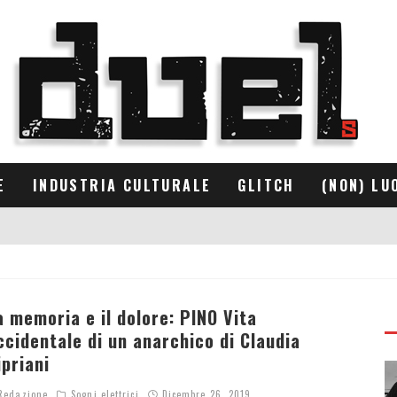
E
INDUSTRIA CULTURALE
GLITCH
(NON) LU
a memoria e il dolore: PINO Vita
ccidentale di un anarchico di Claudia
ipriani
edazione
Sogni elettrici
Dicembre 26, 2019