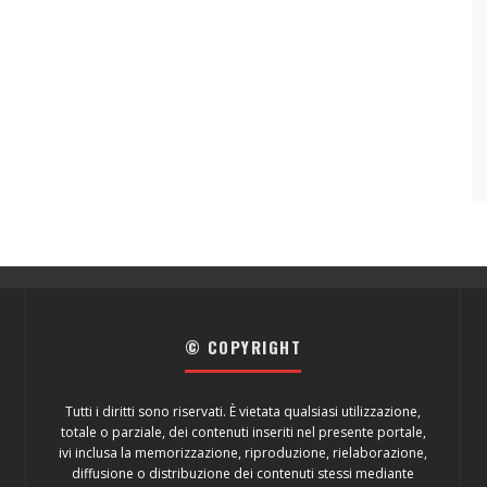
© COPYRIGHT
Tutti i diritti sono riservati. È vietata qualsiasi utilizzazione,
totale o parziale, dei contenuti inseriti nel presente portale,
ivi inclusa la memorizzazione, riproduzione, rielaborazione,
diffusione o distribuzione dei contenuti stessi mediante