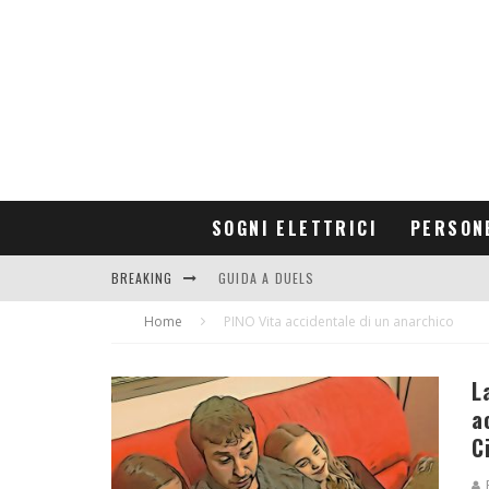
SOGNI ELETTRICI
PERSON
BREAKING
GUIDA A DUELS
Home
CONTRIBUTORS
PINO Vita accidentale di un anarchico
L
a
C
R