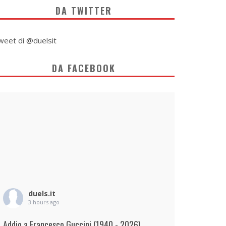
DA TWITTER
weet di @duelsit
DA FACEBOOK
duels.it
3 hours ago
Addio a Francesco Guccini (1940 - 2026)