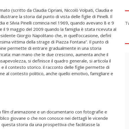
ato (scritto da Claudia Cipriani, Niccolò Volpati, Claudia e
 illustrare la storia dal punto di vista delle figlie di Pinelli. Il
dia e Silvia Pinelli comincia nel 1969, quando avevano 8 e 9
T
de il 9 maggio del 2009 quando la famiglia è stata ricevuta al
esidente Giorgio Napolitano che, in quell’occasione, definì
ttesima vittima della strage di Piazza Fontana”. Il punto di
bine permette di entrare gradualmente in una storia
ricata: man mano che le due crescono, aumenta anche il
onsapevolezza, si definisce il quadro generale, si articola il
 e il contesto storico. il racconto delle figlie permette di
me al contesto politico, anche quello emotivo, famigliare e
 film d’animazione e un documentario con fotografie e
blico giovane o che non conosce nei dettagli le vicende
questa storia da una prospettiva che facilitasse la