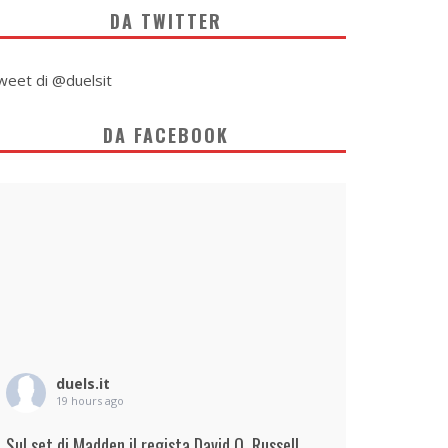
DA TWITTER
weet di @duelsit
DA FACEBOOK
duels.it
19 hours ago
Sul set di Madden il regista David O. Russell