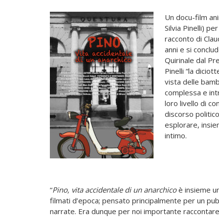
Un docu-film anim
Silvia Pinelli) per
racconto di Clau
anni e si conclu
Quirinale dal Pr
Pinelli “la dicio
vista delle bam
complessa e int
loro livello di c
discorso politico
esplorare, insie
intimo.
“
Pino, vita accidentale di un anarchico
è insieme un
filmati d’epoca; pensato principalmente per un pub
narrate. Era dunque per noi importante raccontare 