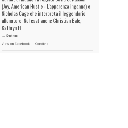
(Joy, American Hustle - L'apparenza inganna) e
Nicholas Cage che interpreta il leggendario
allenatore. Nel cast anche Christian Bale,
Kathryn H
...
Continua
View on Facebook
·
Condividi
duels.it
20 hours ago
View on Facebook
·
Condividi
duels.it
20 hours ago
View on Facebook
·
Condividi