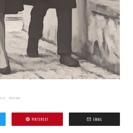
ico
slide
PINTEREST
EMAIL