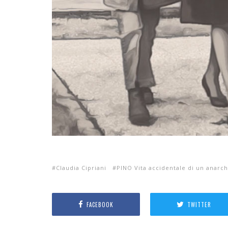
Claudia Cipriani
PINO Vita accidentale di un anarch
FACEBOOK
TWITTER