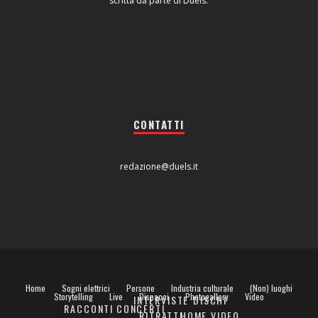
scritta da parte di Duels.
CONTATTI
redazione@duels.it
Home
Sogni elettrici
Persone
Industria culturale
(Non) luoghi
Storytelling
Live
Dispacci
Photogallery
Video
INTERVISTE
DISCHI
RACCONTI
CONCERTI
RITRATTI
HOME VIDEO