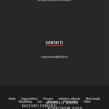
CONTATTI
redazione@duels.it
Home
Sogni elettrici
Persone
Industria culturale
(Non) luoghi
Storytelling
Live
Dispacci
Photogallery
Video
INTERVISTE
DISCHI
RACCONTI
CONCERTI
RITRATTI
HOME VIDEO