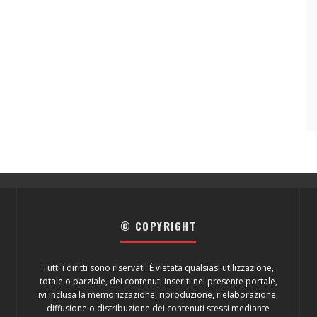
© COPYRIGHT
Tutti i diritti sono riservati. È vietata qualsiasi utilizzazione,
totale o parziale, dei contenuti inseriti nel presente portale,
ivi inclusa la memorizzazione, riproduzione, rielaborazione,
diffusione o distribuzione dei contenuti stessi mediante