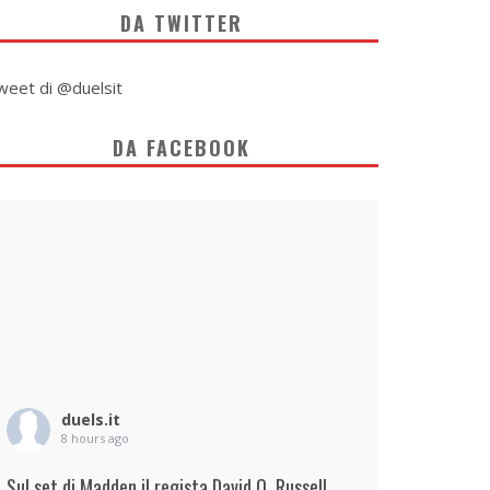
DA TWITTER
weet di @duelsit
DA FACEBOOK
duels.it
8 hours ago
Sul set di Madden il regista David O. Russell