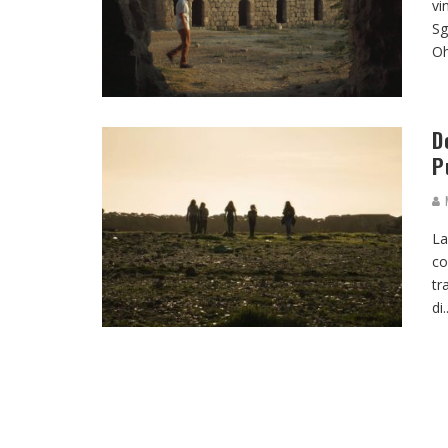
vi
Sg
Oh
D
P
M
La
co
tr
di
.