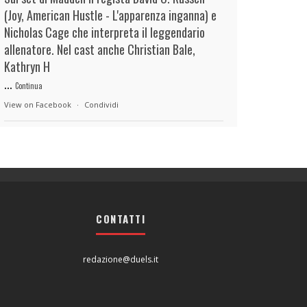
(Joy, American Hustle - L'apparenza inganna) e
Nicholas Cage che interpreta il leggendario
allenatore. Nel cast anche Christian Bale,
Kathryn H
...
Continua
View on Facebook
·
Condividi
duels.it
9 hours ago
View on Facebook
·
Condividi
CONTATTI
duels.it
9 hours ago
View on Facebook
·
Condividi
redazione@duels.it