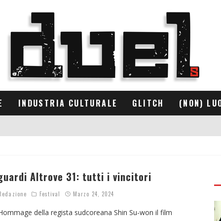
E
INDUSTRIA CULTURALE
GLITCH
(NON) LU
guardi Altrove 31: tutti i vincitori
edazione
Festival
Marzo 24, 2024
Hommage della regista sudcoreana Shin Su-won il film