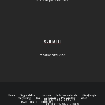
scritta da parte di Duels.
CONTATTI
redazione@duels.it
Home
Sogni elettrici
Persone
Industria culturale
(Non) luoghi
Storytelling
Live
Dispacci
Photogallery
Video
INTERVISTE
DISCHI
RACCONTI
CONCERTI
RITRATTI
HOME VIDEO