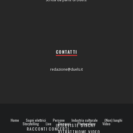
CONTATTI
redazione@duels.it
Home
Sogni elettrici
Persone
Industria culturale
(Non) luoghi
Storytelling
Live
Dispacci
Photogallery
Video
INTERVISTE
DISCHI
RACCONTI
CONCERTI
RITRATTI
HOME VIDEO