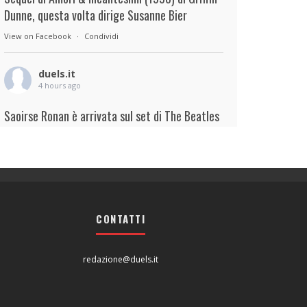
Dunne, questa volta dirige Susanne Bier
View on Facebook
·
Condividi
duels.it
4 hours ago
Saoirse Ronan è arrivata sul set di The Beatles
– A Four-Film Cinematic Event di Sam Mendes.
Interpreterà Linda McCartney al fianco di Paul
Mescal nel ruolo di Paul McCartney.
View on Facebook
·
Condividi
CONTATTI
duels.it
4 hours ago
redazione@duels.it
View on Facebook
·
Condividi