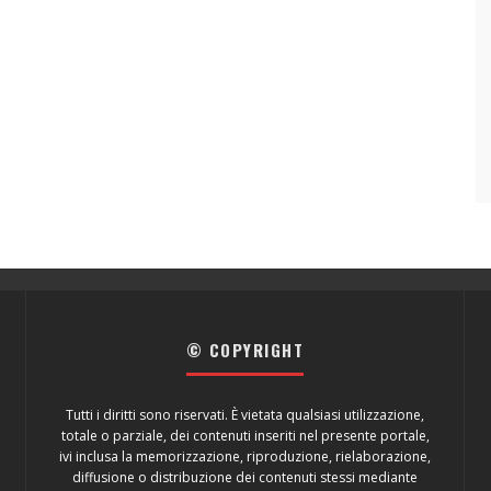
© COPYRIGHT
Tutti i diritti sono riservati. È vietata qualsiasi utilizzazione,
totale o parziale, dei contenuti inseriti nel presente portale,
ivi inclusa la memorizzazione, riproduzione, rielaborazione,
diffusione o distribuzione dei contenuti stessi mediante