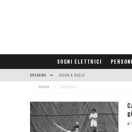
SOGNI ELETTRICI
PERSON
BREAKING
GUIDA A DUELS
Home
CONTRIBUTORS
razzismo
C
g
R