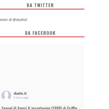
DA TWITTER
weet di @duelsit
DA FACEBOOK
duels.it
3 hours ago
Sequel di Amori & incantesimi (1998) di Griffin