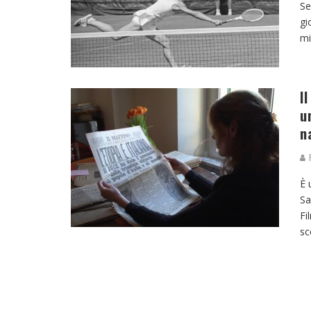
Se
gi
mi
I
u
n
R
È 
Sa
Fi
sc