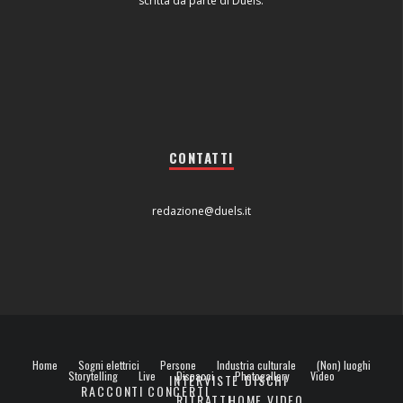
scritta da parte di Duels.
CONTATTI
redazione@duels.it
Home
Sogni elettrici
Persone
Industria culturale
(Non) luoghi
Storytelling
Live
Dispacci
Photogallery
Video
INTERVISTE
DISCHI
RACCONTI
CONCERTI
RITRATTI
HOME VIDEO