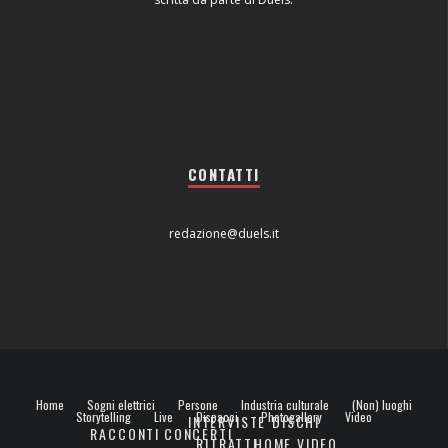
CONTATTI
redazione@duels.it
Home
Sogni elettrici
Persone
Industria culturale
(Non) luoghi
Storytelling
Live
Dispacci
Photogallery
Video
INTERVISTE
DISCHI
RACCONTI
CONCERTI
RITRATTI
HOME VIDEO