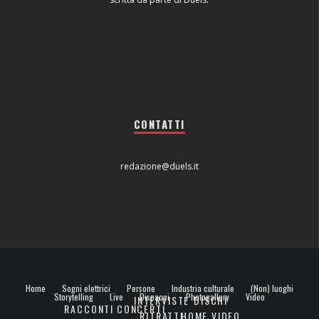
CONTATTI
redazione@duels.it
Home
Sogni elettrici
Persone
Industria culturale
(Non) luoghi
Storytelling
Live
Dispacci
Photogallery
Video
INTERVISTE
DISCHI
RACCONTI
CONCERTI
RITRATTI
HOME VIDEO