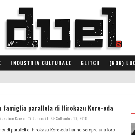
E
INDUSTRIA CULTURALE
GLITCH
(NON) LU
a famiglia parallela di Hirokazu Kore-eda
assimo Causo
Cannes71
Settembre 13, 2018
mondi paralleli di Hirokazu Kore-eda hanno sempre una loro