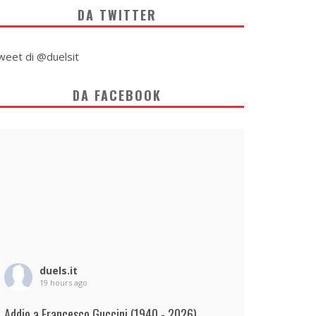
DA TWITTER
weet di @duelsit
DA FACEBOOK
duels.it
19 hours ago
Addio a Francesco Guccini (1940 - 2026)