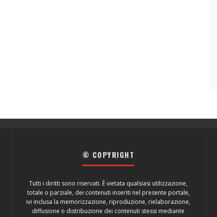
© COPYRIGHT
Tutti i diritti sono riservati. È vietata qualsiasi utilizzazione,
totale o parziale, dei contenuti inseriti nel presente portale,
ivi inclusa la memorizzazione, riproduzione, rielaborazione,
diffusione o distribuzione dei contenuti stessi mediante