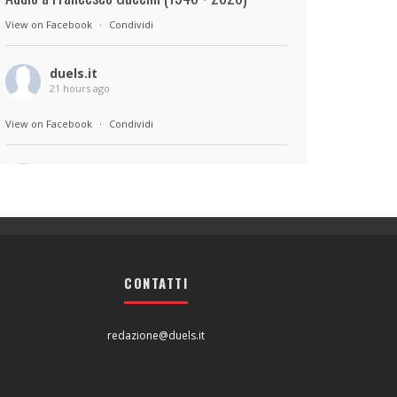
View on Facebook
·
Condividi
duels.it
21 hours ago
View on Facebook
·
Condividi
duels.it
21 hours ago
Sul set di Bad Lieutenant: Tokyo di Takashi
Miike, con Shun Oguri, Lily James , Liv
Morganremake. Remake di Bad Lieutenant di
CONTATTI
Abel Ferrara
View on Facebook
·
Condividi
redazione@duels.it