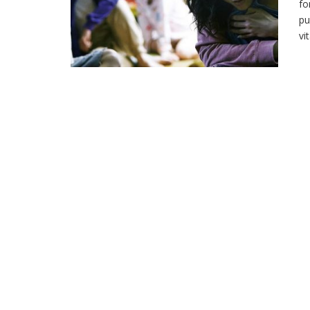
fo
pu
vi