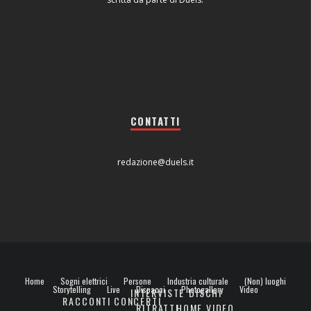
CONTATTI
redazione@duels.it
Home
Sogni elettrici
Persone
Industria culturale
(Non) luoghi
Storytelling
Live
Dispacci
Photogallery
Video
INTERVISTE
DISCHI
RACCONTI
CONCERTI
RITRATTI
HOME VIDEO