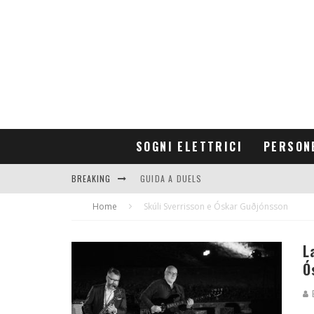
SOGNI ELETTRICI
PERSON
BREAKING
GUIDA A DUELS
Home
CONTRIBUTORS
Skúli Sverrisson e Óskar Guðjónsson
L
Ó
E