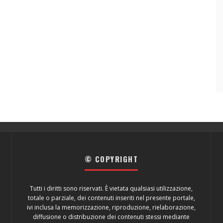
© COPYRIGHT
Tutti i diritti sono riservati. È vietata qualsiasi utilizzazione,
totale o parziale, dei contenuti inseriti nel presente portale,
ivi inclusa la memorizzazione, riproduzione, rielaborazione,
diffusione o distribuzione dei contenuti stessi mediante