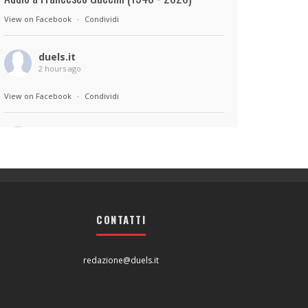
View on Facebook
·
Condividi
duels.it
2 hours ago
View on Facebook
·
Condividi
duels.it
2 hours ago
Sul set di Bad Lieutenant: Tokyo di Takashi
Miike, con Shun Oguri, Lily James , Liv
Morganremake. Remake di Bad Lieutenant di
CONTATTI
Abel Ferrara
View on Facebook
·
Condividi
redazione@duels.it