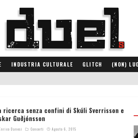
E
INDUSTRIA CULTURALE
GLITCH
(NON) LU
a ricerca senza confini di Skúli Sverrisson e
skar Guðjónsson
nrico Danesi
Concerti
Agosto 6, 2015