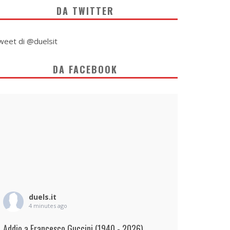
DA TWITTER
weet di @duelsit
DA FACEBOOK
duels.it
4 minutes ago
Addio a Francesco Guccini (1940 - 2026)