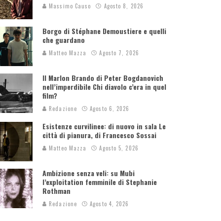
Massimo Causo
Agosto 8, 2026
Borgo di Stéphane Demoustiere e quelli
che guardano
Matteo Mazza
Agosto 7, 2026
Il Marlon Brando di Peter Bogdanovich
nell’imperdibile Chi diavolo c’era in quel
film?
Redazione
Agosto 6, 2026
Esistenze curvilinee: di nuovo in sala Le
città di pianura, di Francesco Sossai
Matteo Mazza
Agosto 5, 2026
Ambizione senza veli: su Mubi
l’exploitation femminile di Stephanie
Rothman
Redazione
Agosto 4, 2026