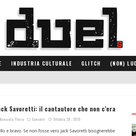
E
INDUSTRIA CULTURALE
GLITCH
(NON) LU
ack Savoretti: il cantautore che non c’era
anuela Florio
Concerti
Ottobre 28, 2015
llo e bravo. Se non fosse vero Jack Savoretti bisognerebbe