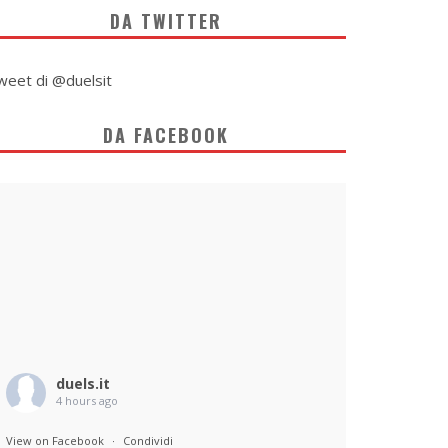
DA TWITTER
weet di @duelsit
DA FACEBOOK
duels.it
4 hours ago
View on Facebook
·
Condividi