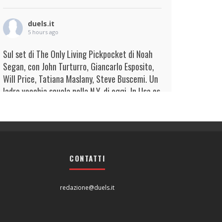
duels.it
5 hours ago
Sul set di The Only Living Pickpocket di Noah
Segan, con John Turturro, Giancarlo Esposito,
Will Price, Tatiana Maslany, Steve Buscemi. Un
ladro vecchia scuola nella N.Y. di oggi. In Usa es
...
Continua
View on Facebook
·
Condividi
duels.it
5 hours ago
CONTATTI
View on Facebook
·
Condividi
redazione@duels.it