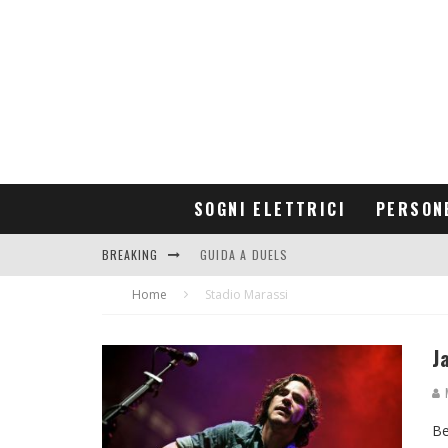
SOGNI ELETTRICI
PERSON
BREAKING
GUIDA A DUELS
Home
CONTRIBUTORS
Stadio Marassi
J
M
Be