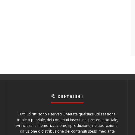
© COPYRIGHT
Tutti i diritti sono riservati. È vietata qualsiasi utilizzazione,
totale o parziale, dei contenuti inseriti nel presente portale,
ivi inclusa la memorizzazione, riproduzione, rielaborazione,
diffusione o distribuzione dei contenuti stessi mediante