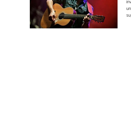
in
un
su