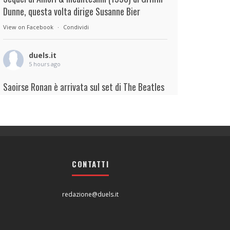
Dunne, questa volta dirige Susanne Bier
View on Facebook
·
Condividi
duels.it
5 hours ago
Saoirse Ronan è arrivata sul set di The Beatles
– A Four-Film Cinematic Event di Sam Mendes.
Interpreterà Linda McCartney al fianco di Paul
Mescal nel ruolo di Paul McCartney.
View on Facebook
·
Condividi
CONTATTI
duels.it
5 hours ago
redazione@duels.it
View on Facebook
·
Condividi