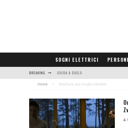
SOGNI ELETTRICI
PERSON
BREAKING
GUIDA A DUELS
Home
CONTRIBUTORS
Stéphane una moglie infedele
O
Z
M