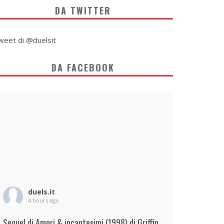
DA TWITTER
weet di @duelsit
DA FACEBOOK
duels.it
4 hours ago
Sequel di Amori & incantesimi (1998) di Griffin