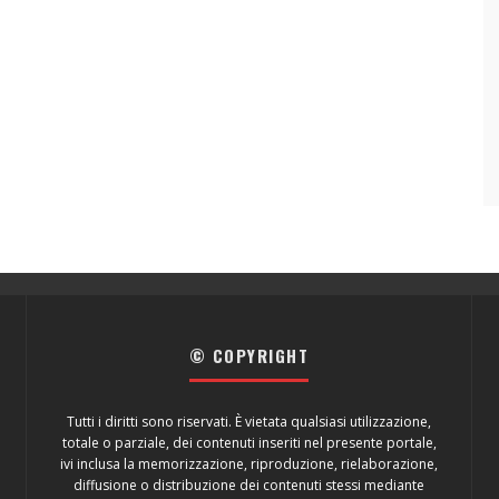
© COPYRIGHT
Tutti i diritti sono riservati. È vietata qualsiasi utilizzazione,
totale o parziale, dei contenuti inseriti nel presente portale,
ivi inclusa la memorizzazione, riproduzione, rielaborazione,
diffusione o distribuzione dei contenuti stessi mediante