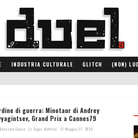
E
INDUSTRIA CULTURALE
GLITCH
(NON) LU
rdine di guerra: Minotaur di Andrey
vyagintsev, Grand Prix a Cannes79
assimo Causo
Sogni elettrici
Maggio 27, 2026