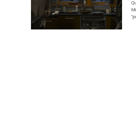
Qu
Mi
“p