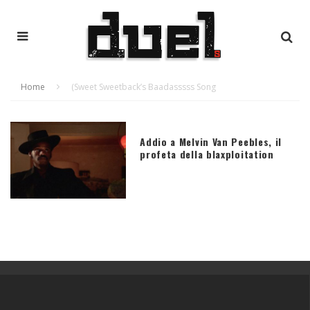
Home
(Sweet Sweetback’s Baadasssss Song
Addio a Melvin Van Peebles, il
profeta della blaxploitation