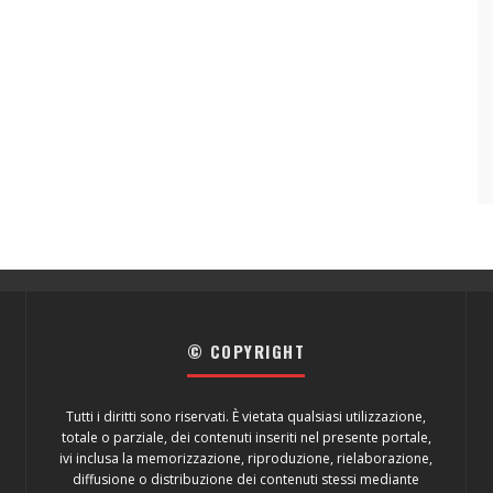
© COPYRIGHT
Tutti i diritti sono riservati. È vietata qualsiasi utilizzazione,
totale o parziale, dei contenuti inseriti nel presente portale,
ivi inclusa la memorizzazione, riproduzione, rielaborazione,
diffusione o distribuzione dei contenuti stessi mediante