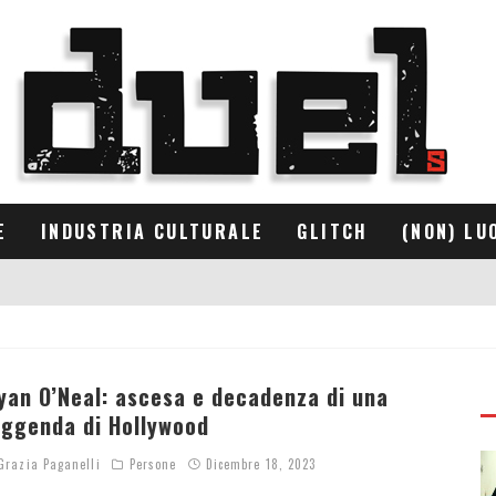
E
INDUSTRIA CULTURALE
GLITCH
(NON) LU
yan O’Neal: ascesa e decadenza di una
eggenda di Hollywood
razia Paganelli
Persone
Dicembre 18, 2023