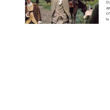
Er
ap
O’
la