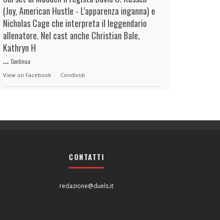
(Joy, American Hustle - L'apparenza inganna) e
Nicholas Cage che interpreta il leggendario
allenatore. Nel cast anche Christian Bale,
Kathryn H
...
Continua
View on Facebook
·
Condividi
duels.it
7 hours ago
View on Facebook
·
Condividi
CONTATTI
duels.it
7 hours ago
View on Facebook
·
Condividi
redazione@duels.it