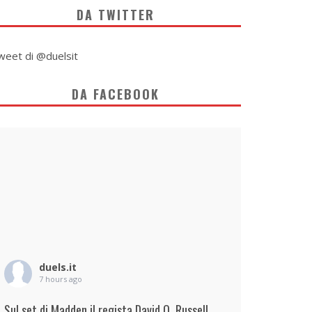
DA TWITTER
weet di @duelsit
DA FACEBOOK
duels.it
7 hours ago
Sul set di Madden il regista David O. Russell