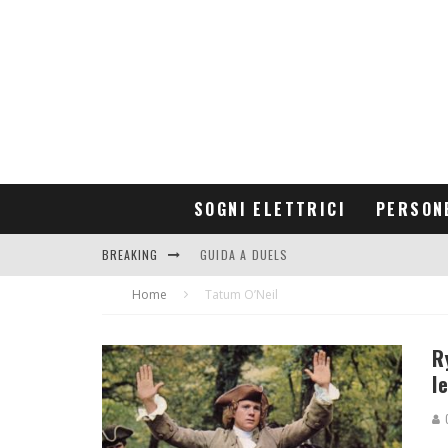
SOGNI ELETTRICI
PERSON
BREAKING
GUIDA A DUELS
Home
CONTRIBUTORS
Tatum O’Neil
R
l
G