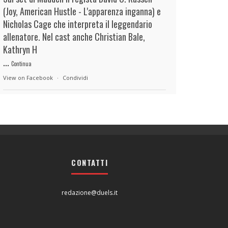
(Joy, American Hustle - L'apparenza inganna) e
Nicholas Cage che interpreta il leggendario
allenatore. Nel cast anche Christian Bale,
Kathryn H
...
Continua
View on Facebook
·
Condividi
duels.it
6 hours ago
View on Facebook
·
Condividi
CONTATTI
duels.it
6 hours ago
View on Facebook
·
Condividi
redazione@duels.it