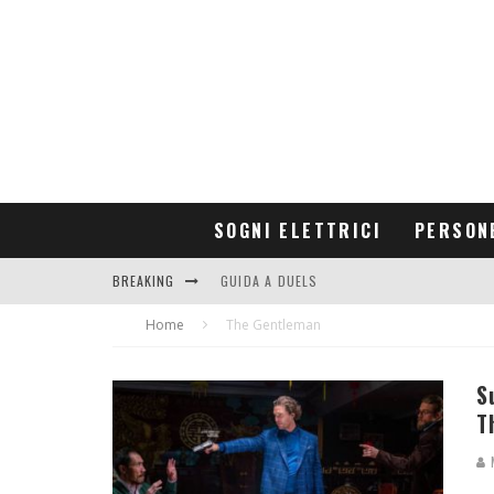
SOGNI ELETTRICI
PERSON
BREAKING
GUIDA A DUELS
Home
CONTRIBUTORS
The Gentleman
S
T
M