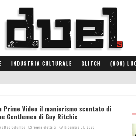
E
INDUSTRIA CULTURALE
GLITCH
(NON) LU
u Prime Video il manierismo scontato di
he Gentlemen di Guy Ritchie
atteo Columbo
Sogni elettrici
Dicembre 31, 2020