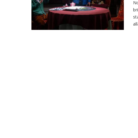
No
br
st
al