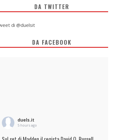
DA TWITTER
weet di @duelsit
DA FACEBOOK
duels.it
5 hours ago
Sul set di Madden il regista David O. Russell