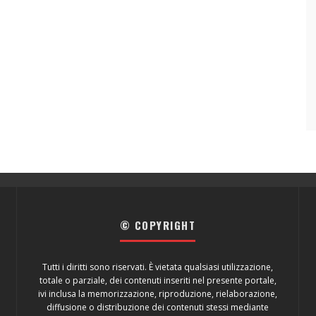
© COPYRIGHT
Tutti i diritti sono riservati. È vietata qualsiasi utilizzazione,
totale o parziale, dei contenuti inseriti nel presente portale,
ivi inclusa la memorizzazione, riproduzione, rielaborazione,
diffusione o distribuzione dei contenuti stessi mediante